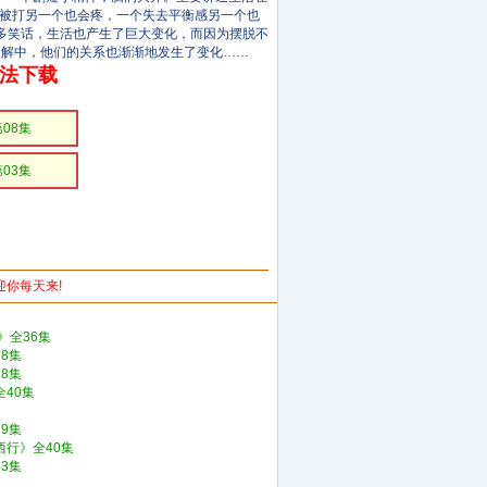
个被打另一个也会疼，一个失去平衡感另一个也
诸多笑话，生活也产生了巨大变化，而因为摆脱不
了解中，他们的关系也渐渐地发生了变化……
无法下载
第08集
第03集
欢迎你每天来!
》全36集
8集
8集
40集
9集
西行》全40集
3集