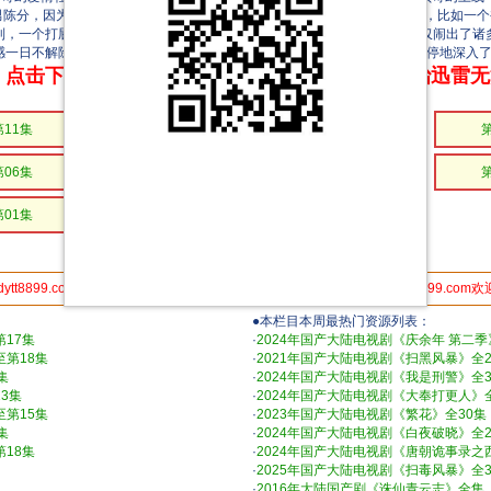
T男陈分，因为一次神秘的天文现象而产生了通感，即连通了身体的各种感觉，比如一
，一个打屁另一个也能闻到...... 当毫无交集的异地男女连通感觉，不仅闹出了
感一日不解除，他俩就得继续关联下去。在每日的嬉笑怒骂中，在对对方不停地深入
点击下方链接 即可享受高速下载和在线播放 专治迅雷
第11集
第10集
第09集
第06集
第05集
第04集
第01集
dytt8899.com分享给你的朋友,更多人使用，速度更快 电影天堂www.dytt8899.com
●本栏目本周最热门资源列表：
第17集
·
2024年国产大陆电视剧《庆余年 第二季
至第18集
·
2021年国产大陆电视剧《扫黑风暴》全2
集
·
2024年国产大陆电视剧《我是刑警》全3
3集
·
2024年国产大陆电视剧《大奉打更人》全
至第15集
·
2023年国产大陆电视剧《繁花》全30集
集
·
2024年国产大陆电视剧《白夜破晓》全2
第18集
·
2024年国产大陆电视剧《唐朝诡事录之
·
2025年国产大陆电视剧《扫毒风暴》全3
·
2016年大陆国产剧《诛仙青云志》全集