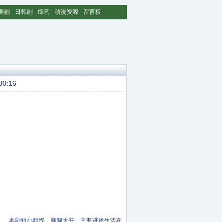
美剧
日韩剧
综艺
动漫资源
留言板
0:16
上线 本剧短小精悍，脑洞大开。主要讲述生活在