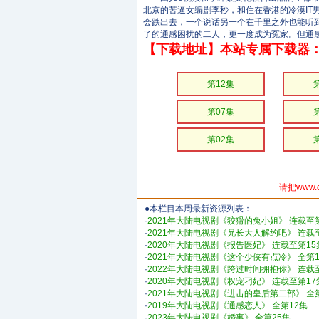
北京的苦逼女编剧李秒，和住在香港的冷漠I
会跌出去，一个说话另一个在千里之外也能听到
了的通感困扰的二人，更一度成为冤家。但通
【下载地址】本站专属下载器：
第12集
第07集
第02集
请把www.
●本栏目本周最新资源列表：
·
2021年大陆电视剧《狡猾的兔小姐》 连载至
·
2021年大陆电视剧《兄长大人解约吧》 连载
·
2020年大陆电视剧《报告医妃》 连载至第15
·
2021年大陆电视剧《这个少侠有点冷》 全第1
·
2022年大陆电视剧《跨过时间拥抱你》 连载
·
2020年大陆电视剧《权宠刁妃》 连载至第17
·
2021年大陆电视剧《进击的皇后第二部》 全
·
2019年大陆电视剧《通感恋人》 全第12集
·
2023年大陆电视剧《婚事》 全第25集