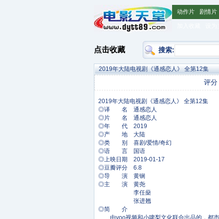
动作片
剧情片
加入收藏
设为
点击收藏
搜索:
2019年大陆电视剧《通感恋人》 全第12集
评分
◎译 名 通感恋人
◎片 名 通感恋人
◎年 代 2019
◎产 地 大陆
◎类 别 喜剧/爱情/奇幻
◎语 言 国语
◎上映日期 2019-01-17
◎豆瓣评分 6.8
◎导 演 黄锎
◎主 演 黄尧
李任燊
张进翘
◎简 介
由yoo视频和小啤梨文化联合出品的，都市奇