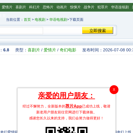
爱情片
喜剧片
科幻片
恐怖片
动画片
惊悚片
战争片
犯罪片
华语连续剧
主页
当前位置：
首页
>
电视剧
>
华语电视剧
>下载页面
：
6.8
类型：
喜剧片
/
爱情片
/
奇幻电影
发布时间：2026-07-08 00:3
X
亲爱的用户朋友：
荐片App
经过不懈努力，全新版本的
已成功上线，敬请
新老用户朋友前往官网进行下载体验。
感谢您长久以来的支持，我们会努力做得更好！
幻爱情轻喜微剧《通感恋人》将于2019年1月17日在yoo视频和腾讯视频奇幻