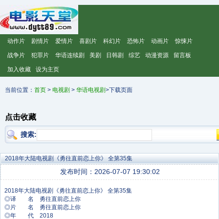
动作片
剧情片
爱情片
喜剧片
科幻片
恐怖片
动画片
惊悚片
战争片
犯罪片
华语连续剧
美剧
日韩剧
综艺
动漫资源
留言板
加入收藏
设为主页
当前位置：
首页
>
电视剧
>
华语电视剧
>下载页面
点击收藏
搜索:
2018年大陆电视剧《勇往直前恋上你》 全第35集
发布时间：2026-07-07 19:30:02
◎译 名 勇往直前恋上你
◎片 名 勇往直前恋上你
◎年 代 2018