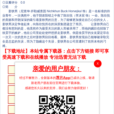
◎豆瓣评分 0.0
◎简 介
姜轶男（尼查坤·抔勒威查固 Nichkhun Buck Horvejkul 饰）是一名标准的待
业青年，一次偶然中，他于阴差阳错之中救了陈欣悦（李沐宸 饰）一命。陈欣悦
的美丽和开朗深深的吸引着姜轶男的注意，为了能够更加接近自己心仪的女人，
姜轶男决定争做起来，向陈欣悦所在的深原集团递交了简历。 让姜轶男自己
都没有想到的是，他竟然作为最受关注的新人而被录用了，而他的瞩目也招致了
徐昊宇的嫉妒，他在公司里处处使绊想挤走姜轶男。倒是徐昊宇的女友梁定菲在
一次又一次的意外之后对姜轶男刮目相看。最终，姜轶男发现自己能够被录取完
全是总监的失误，而为了隐瞒这个失误，姜轶男在公司里遭到了前所未有的刁
难。
【下载地址】本站专属下载器：点击下方链接 即可享
受高速下载和在线播放 专治迅雷无法下载
X
亲爱的用户朋友：
第35集
第34集
荐片App
经过不懈努力，全新版本的
已成功上线，敬请
第33集
第32集
新老用户朋友前往官网进行下载体验。
感谢您长久以来的支持，我们会努力做得更好！
第31集
第30集
第29集
第28集
第27集
第26集