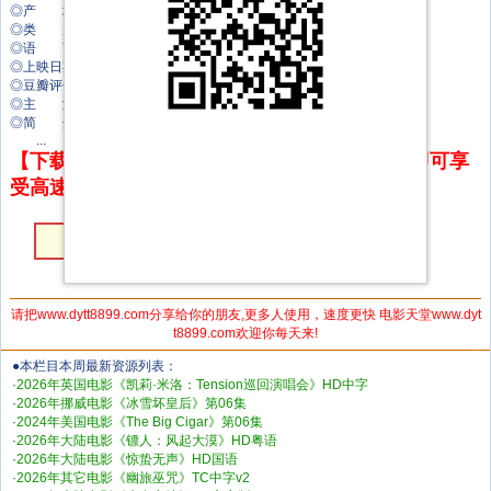
◎产 地 英国
◎类 别 音乐
◎语 言 英语
◎上映日期 2026-05-27(英国)
◎豆瓣评分 0.0
◎主 演 凯莉·米洛
◎简 介
...
【下载地址】本站专属下载器：点击下方链接 即可享
受高速下载和在线播放 专治迅雷无法下载
HD中字
请把www.dytt8899.com分享给你的朋友,更多人使用，速度更快 电影天堂www.dyt
t8899.com欢迎你每天来!
●本栏目本周最新资源列表：
·
2026年英国电影《凯莉·米洛：Tension巡回演唱会》HD中字
·
2026年挪威电影《冰雪坏皇后》第06集
·
2024年美国电影《The Big Cigar》第06集
·
2026年大陆电影《镖人：风起大漠》HD粤语
·
2026年大陆电影《惊蛰无声》HD国语
·
2026年其它电影《幽旅巫咒》TC中字v2