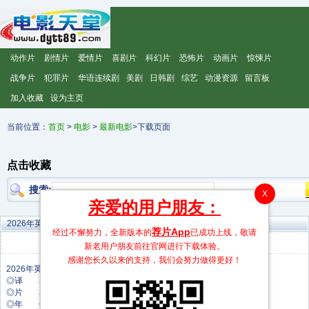
动作片
剧情片
爱情片
喜剧片
科幻片
恐怖片
动画片
惊悚片
战争片
犯罪片
华语连续剧
美剧
日韩剧
综艺
动漫资源
留言板
加入收藏
设为主页
当前位置：
首页
>
电影
>
最新电影
>下载页面
点击收藏
搜索:
X
亲爱的用户朋友：
2026年英国电影《凯莉·米洛：Tension巡回演唱会》HD中字
荐片App
经过不懈努力，全新版本的
已成功上线，敬请
发布时间：2026-06-27 15:30:16
新老用户朋友前往官网进行下载体验。
感谢您长久以来的支持，我们会努力做得更好！
◎译 名 凯莉·米洛：Tension巡回演唱会
◎片 名 凯莉·米洛：Tension巡回演唱会
◎年 代 2026