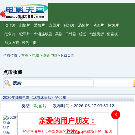
动作片
剧情片
爱情片
喜剧片
科幻片
恐怖片
动画片
惊悚片
战争片
犯罪片
华语连续剧
美剧
日韩剧
综艺
动漫资源
留言板
加入收藏
设为主页
当前位置：
首页
>
电影
>
最新电影
>下载页面
点击收藏
搜索:
2026年挪威电影《冰雪坏皇后》第06集
类型：
动画片
发布时间：2026-06-27 03:30:12
X
亲爱的用户朋友：
◎译 名 冰雪坏皇后
◎片 名 冰雪坏皇后
荐片App
经过不懈努力，全新版本的
已成功上线，敬请
◎年 代 2026