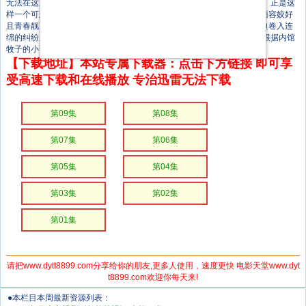
无法在这里创出天地，曾经担任纤维一课课长的大泽百合子（稻森泉 饰）正是这
样一个可悲的牺牲品。更为可怕的是，公司内部的年龄歧视无处不在，面容姣好
且青春靓丽的英美里，不知不觉成为大龄女性同事的眼中钉，此外更被迫卷入连
绵的纠纷之中。倔强的英美里却不愿就此向各种不公低头…… 本片根据内馆
牧子的小说改编。
【下载地址】本站专属下载器：点击下方链接 即可享
受高速下载和在线播放 专治迅雷无法下载
第09集
第08集
第07集
第06集
第05集
第04集
第03集
第02集
第01集
请把www.dytt8899.com分享给你的朋友,更多人使用，速度更快 电影天堂www.dyt
t8899.com欢迎你每天来!
●本栏目本周最新资源列表：