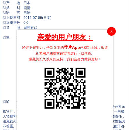
◎产 地 日本
◎类 别 剧情
◎语 言 日语
◎上映日期 2015-07-09(日本)
◎豆瓣评分 0.0
◎导 演 田村直己
X
小松隆志
亲爱的用户朋友：
◎主 演 武井咲
稻森泉
荐片App
濑户康史
经过不懈努力，全新版本的
已成功上线，敬请
要润
新老用户朋友前往官网进行下载体验。
内藤理沙
感谢您长久以来的支持，我们会努力做得更好！
原干惠
杉本哲太
吹越满
浅野和之
麻生祐未
竹中直人
小泉孝太郎
风间杜夫
◎简 介
踌躇满志的职场新人吉井英美里（武井咲 饰）如愿加入大型综合商社帝
都物产，可是她并未被分配到第一志愿的精英部门纤维一课，而是来到了一向被
人轻视和嘲讽的总务部。总务部长高山彻太郎（竹中直人 饰）尽可能推诿责任，
避免惹火烧身，次长浅野诚（吹越满 饰）则满嘴跑火车，对同事尤其是女性极其
不尊重。而浅野的恶行似乎正是帝都物产长久以来的传统，女性无论多么能干都