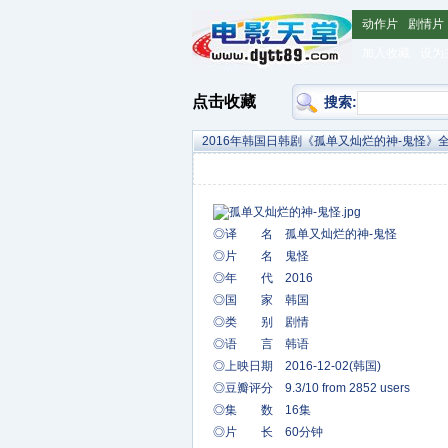
动作片
剧情片
加入收藏
设为
点击收藏
搜索:
2016年韩国日韩剧《孤单又灿烂的神-鬼怪》
◎译 名 孤单又灿烂的神-鬼怪
◎片 名 鬼怪
◎年 代 2016
◎国 家 韩国
◎类 别 剧情
◎语 言 韩语
◎上映日期 2016-12-02(韩国)
◎豆瓣评分 9.3/10 from 2852 users
◎集 数 16集
◎片 长 60分钟