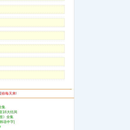
欢迎你每天来!
全集
至16大结局
鬼怪》全集
[韩语中字]
0