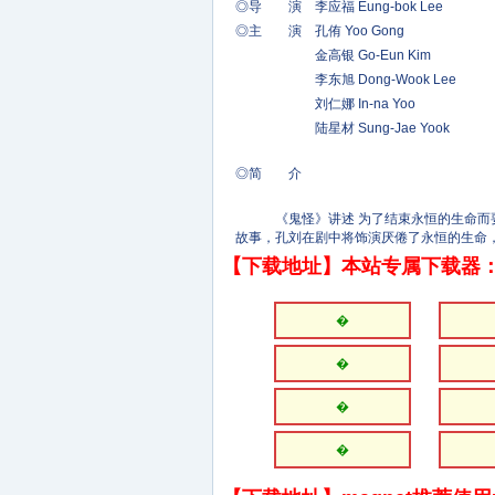
◎导 演 李应福 Eung-bok Lee
◎主 演 孔侑 Yoo Gong
金高银 Go-Eun Kim
李东旭 Dong-Wook Lee
刘仁娜 In-na Yoo
陆星材 Sung-Jae Yook
◎简 介
《鬼怪》讲述 为了结束永恒的生命而要娶
故事，孔刘在剧中将饰演厌倦了永恒的生命
【下载地址】本站专属下载器：
�
�
�
�