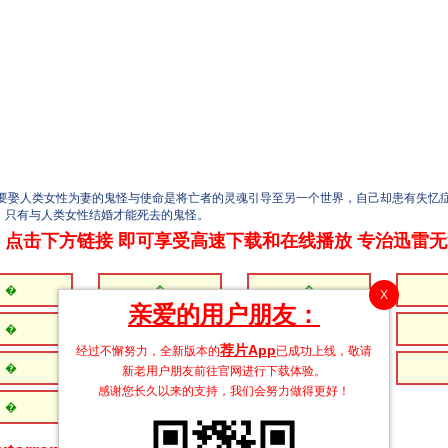
人类女性为妻的鬼怪与使命是将亡者的灵魂引导至另一个世界，自己却患有失忆症
，只有与人类女性结婚才能死去的鬼怪。
点击下方链接 即可享受高速下载和在线播放 专治迅雷
�
�
�
X
亲爱的用户朋友：
�
�
�
荐片App
经过不懈努力，全新版本的
已成功上线，敬请
�
�
�
新老用户朋友前往官网进行下载体验。
感谢您长久以来的支持，我们会努力做得更好！
�