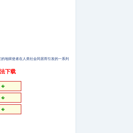
的地狱使者在人类社会同居而引发的一系列
无法下载
�
�
�