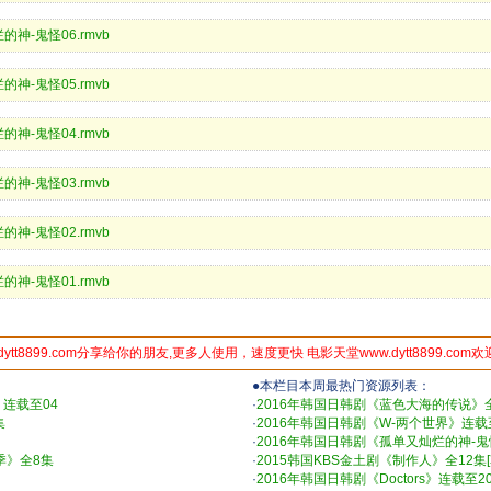
又灿烂的神-鬼怪06.rmvb
又灿烂的神-鬼怪05.rmvb
又灿烂的神-鬼怪04.rmvb
又灿烂的神-鬼怪03.rmvb
又灿烂的神-鬼怪02.rmvb
又灿烂的神-鬼怪01.rmvb
dytt8899.com分享给你的朋友,更多人使用，速度更快 电影天堂www.dytt8899.com
●本栏目本周最热门资源列表：
连载至04
·
2016年韩国日韩剧《蓝色大海的传说》
集
·
2016年韩国日韩剧《W-两个世界》连载
·
2016年韩国日韩剧《孤单又灿烂的神-
季》全8集
·
2015韩国KBS金土剧《制作人》全12集
·
2016年韩国日韩剧《Doctors》连载至2