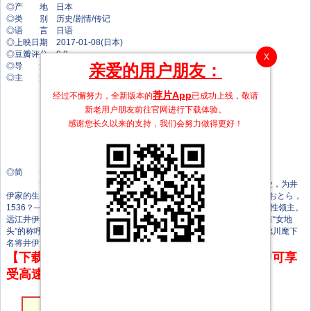
◎产 地 日本
◎类 别 历史/剧情/传记
◎语 言 日语
◎上映日期 2017-01-08(日本)
◎豆瓣评分 0.0
X
亲爱的用户朋友：
◎导 演 渡辺一貴
◎主 演 柴崎幸
三浦春马
荐片App
经过不懈努力，全新版本的
已成功上线，敬请
杉本哲太
新老用户朋友前往官网进行下载体验。
财前直见
感谢您长久以来的支持，我们会努力做得更好！
高桥一生
柳乐优弥
贯地谷栞
吹越满
◎简 介
该剧讲述了日本战国时代，女城主井伊直虎以男儿之名继承家业，为井
伊家的生存、兴旺而奋斗一生的故事。 井伊直虎（平假名：いい なおとら，
1536？—1582年），别名次郎法师，法号祐圆尼。是日本战国时代的女性领主。
远江井伊谷（静冈县滨松市（旧引佐郡）引佐町）的国人井伊氏当主，有“女地
头”的称呼。与井伊直亲有婚约，但终生未婚。是“德川四天王”之一——德川麾下
名将井伊直政的养母。
【下载地址】本站专属下载器：点击下方链接 即可享
受高速下载和在线播放 专治迅雷无法下载
第40集
第39集