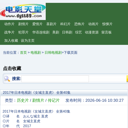
动作片
剧情片
爱情片
喜剧片
科幻片
恐怖片
动画片
惊悚片
战争片
犯罪片
华语连续剧
美剧
日韩剧
综艺
动漫资源
留言板
加入收藏
设为主页
当前位置：
首页
>
电视剧
>
日韩电视剧
>下载页面
点击收藏
搜索:
2017年日本电视剧《女城主直虎》 全第40集
类型：
历史片
/
剧情片
/
传记片
发布时间：2026-06-16 10:30:27
◎译 名 おんな城主 直虎
◎片 名 女城主直虎
◎年 代 2017