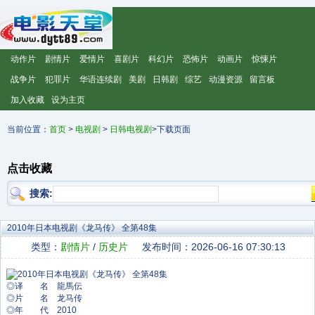
动作片
剧情片
爱情片
喜剧片
科幻片
恐怖片
动画片
惊悚片
战争片
犯罪片
华语连续剧
美剧
日韩剧
综艺
动漫资源
留言板
加入收藏
设为主页
当前位置：
首页
>
电视剧
>
日韩电视剧
>下载页面
点击收藏
搜索:
2010年日本电视剧《龙马传》 全第48集
类型：
剧情片
/
历史片
发布时间：2026-06-16 07:30:13
◎译 名 龍馬伝
◎片 名 龙马传
◎年 代 2010