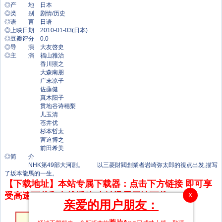
◎产 地 日本
◎类 别 剧情/历史
◎语 言 日语
◎上映日期 2010-01-03(日本)
◎豆瓣评分 0.0
◎导 演 大友啓史
◎主 演 福山雅治
香川照之
大森南朋
广末凉子
佐藤健
真木阳子
贯地谷诗穗梨
儿玉清
苍井优
杉本哲太
宫迫博之
前田希美
◎简 介
NHK第49部大河剧。 以三菱財閥創業者岩崎弥太郎的視点出发,描写
了坂本龍馬的一生。
【下载地址】本站专属下载器：点击下方链接 即可享
受高速下载和在线播放 专治迅雷无法下载
X
亲爱的用户朋友：
第48集
第47集