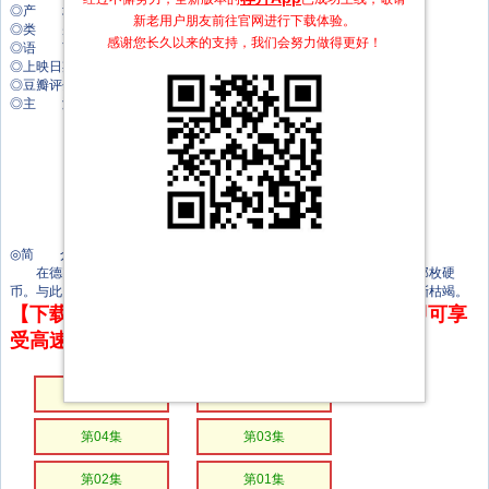
◎产 地 德国
新老用户朋友前往官网进行下载体验。
◎类 别 动作/惊悚/犯罪
感谢您长久以来的支持，我们会努力做得更好！
◎语 言 德语
◎上映日期 2026-04-14(德国网络)
◎豆瓣评分 7.2
◎主 演 弗兰克·格里什
思文佳·永
克里斯托夫·F·克鲁茨勒
弗雷德里克·劳
Pawel Morawiak
Paul Hendrik Scholten
Mimi Tao
Willy Zogo
Lukas Watzl
◎简 介
在德国警方的压力下，查理前往曼谷与一位老朋友会面，以求找回那枚硬
币。与此同时，在维也纳，昔日的宿敌们正密谋着，而他们的资金也日渐枯竭。
【下载地址】本站专属下载器：点击下方链接 即可享
受高速下载和在线播放 专治迅雷无法下载
第06集
第05集
第04集
第03集
第02集
第01集