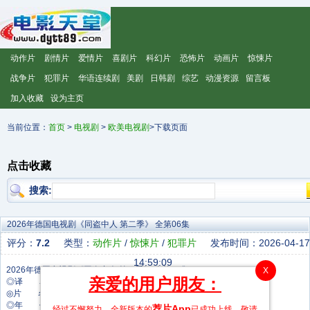
动作片
剧情片
爱情片
喜剧片
科幻片
恐怖片
动画片
惊悚片
战争片
犯罪片
华语连续剧
美剧
日韩剧
综艺
动漫资源
留言板
加入收藏
设为主页
当前位置：
首页
>
电视剧
>
欧美电视剧
>下载页面
点击收藏
搜索:
2026年德国电视剧《同盗中人 第二季》 全第06集
评分：
7.2
类型：
动作片
/
惊悚片
/
犯罪片
发布时间：2026-04-17
14:59:09
X
亲爱的用户朋友：
◎译 名 Crooks Season 2
◎片 名 同盗中人 第二季
◎年 代 2026
荐片App
经过不懈努力，全新版本的
已成功上线，敬请