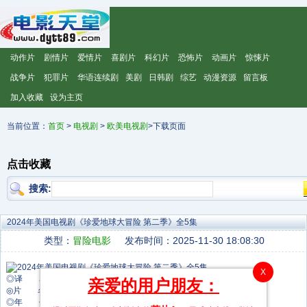
动作片
剧情片
爱情片
喜剧片
科幻片
恐怖片
动画片
惊悚片
战争片
犯罪片
华语连续剧
美剧
日韩剧
综艺
动漫资源
留言板
加入收藏
设为主页
当前位置：
首页
>
电视剧
>
欧美电视剧
>下载页面
点击收藏
搜索:
2024年美国电视剧《珍爱地球大冒险 第二季》全5集
类型：
冒险电影
发布时间：2025-11-30 18:08:30
X
◎译 名 Jane Season 2
亲爱的用户朋友：
◎片 名 珍爱地球大冒险 第二季
◎年 代 2024