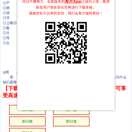
荐片App
经过不懈努力，全新版本的
已成功上线，敬请
◎产 地 美国
新老用户朋友前往官网进行下载体验。
◎类 别 家庭/冒险
◎语 言 英语
感谢您长久以来的支持，我们会努力做得更好！
◎字 幕 中文字幕
◎上映日期 2024-04-18(美国)
◎集 数 5集
◎片 长 30分钟
◎导 演 温妮弗雷德·钟
◎主 演 艾娃·路易斯·默奇森
梅森·布隆伯格
丹·阿布拉莫维奇
塔玛拉·阿尔梅达
西德尼·库尼
Sam Marra
◎简 介
简、大卫和灰胡子必须帮助一只走失的小熊猫找到它的母亲，并找出为什么
他们是唯一长着六根手指的熊。
【下载地址】本站专属下载器：点击下方链接 即可享
受高速下载和在线播放 专治迅雷无法下载
第05集
第04集
第03集
第02集