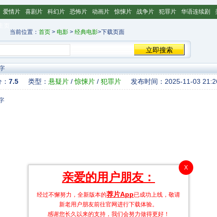
爱情片
喜剧片
科幻片
恐怖片
动画片
惊悚片
战争片
犯罪片
华语连续剧
主页
当前位置：
首页
>
电影
>
经典电影
>下载页面
字
分：
7.5
类型：
悬疑片
/
惊悚片
/
犯罪片
发布时间：2025-11-03 21:2
X
亲爱的用户朋友：
荐片App
经过不懈努力，全新版本的
已成功上线，敬请
新老用户朋友前往官网进行下载体验。
感谢您长久以来的支持，我们会努力做得更好！