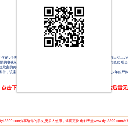
西小学的5个男孩子结伴上山，从此一去不回。该事件引起轩然大波，虽然警方出动上
限的电视制作人姜志胜因涉嫌造假而被总部流放至偏远的大邱，孤高气傲的他发 现当
关注此案的黄教授携手，沉疴多年的案件似乎有了新的转机……
件，该案件被称为“青蛙少年失踪事件”，是韩国三大未解谜案之一，失踪少年的尸体
点击下方链接 即可享受高速下载和在线播放 专治迅雷
dytt8899.com分享给你的朋友,更多人使用，速度更快 电影天堂www.dytt8899.com