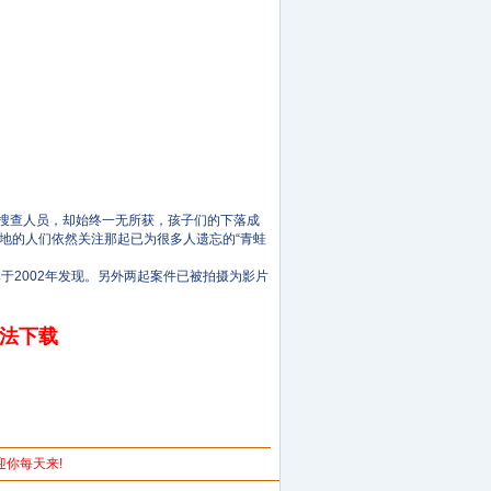
万搜查人员，却始终一无所获，孩子们的下落成
地的人们依然关注那起已为很多人遗忘的“青蛙
于2002年发现。另外两起案件已被拍摄为影片
无法下载
欢迎你每天来!