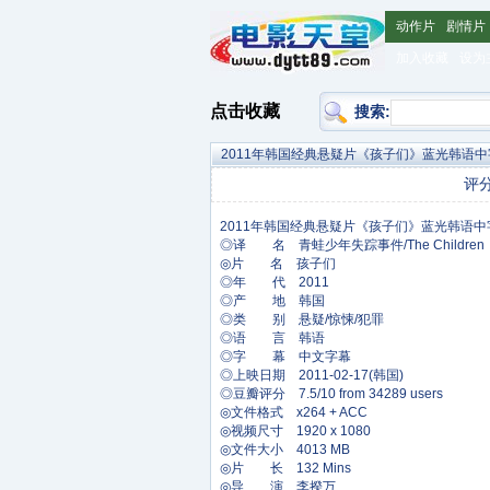
动作片
剧情片
加入收藏
设为
点击收藏
搜索:
2011年韩国经典悬疑片《孩子们》蓝光韩语中
评
◎译 名 青蛙少年失踪事件/The Children
◎片 名 孩子们
◎年 代 2011
◎产 地 韩国
◎类 别 悬疑/惊悚/犯罪
◎语 言 韩语
◎字 幕 中文字幕
◎上映日期 2011-02-17(韩国)
◎豆瓣评分 7.5/10 from 34289 users
◎文件格式 x264 + ACC
◎视频尺寸 1920 x 1080
◎文件大小 4013 MB
◎片 长 132 Mins
◎导 演 李揆万