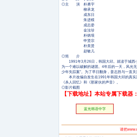
◎主 演 朴勇宇
柳承龙
成东日
朱进模
成志娄
金汝珍
朴炳垠
申贤宗
朴美贤
赵敏儿
◎简 介
1991年3月26日，韩国大邱。就读于城
为一个难以破解的谜团。4年后的一天，风光无
少年失踪案”。为了早日翻身，姜志胜与一直
本片改编自发生在1991年韩国大邱的真实案
《杀人回忆》和《那家伙的声音》。
◎影片截图
【下载地址】本站专属下载器：
蓝光韩语中字
请把www.