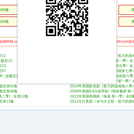
第09集
第08集
第07集
第04集
第03集
第02集
dytt8899.com分享给你的朋友,更多人使用，速度更快 电影天堂www.dytt8899.com
●本栏目本周最热门资源列表：
11
·
2011主打美剧《冰与火之歌：权力的游戏 
载至13
·
2013年主打美剧《性爱大师 第一季》全1
13
·
2015主打美剧《权力的游戏 第五季》全1
07
·
2017年美国欧美剧《权力的游戏第七季
季》连载至13
·
2016年美国欧美剧《 权力的游戏第六季
·
2016年美国欧美剧《西部世界第一季》
载至第02集
·
2019年美国欧美剧《权力的游戏第八季
载至第08集
·
2008年美国9.6分犯罪剧《绝命毒师 第
第二季》 全第13集
·
2021年美国电视剧《洛基 第一季》全6
至第13集
·
2012主打美剧《冰与火之歌：权力的游戏 