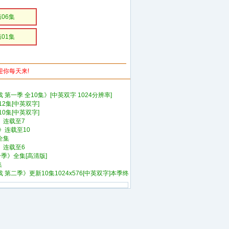
第06集
第01集
欢迎你每天来!
第一季 全10集》[中英双字 1024分辨率]
2集[中英双字]
0集[中英双字]
》连载至7
》连载至10
全集
》连载至6
一季》全集[高清版]
集
第二季》更新10集1024x576[中英双字]本季终