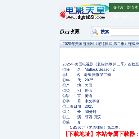
动作片
剧情片
加入收藏
设为
点击收藏
搜索:
2025年美国电视剧《老练律师 第二季》连载至
◎译 名 Matlock Season 2
◎片 名 老练律师 第二季
◎年 代 2025
◎产 地 美国
◎类 别 剧情
◎语 言 英语
◎字 幕 中文字幕
◎上映日期 2025
◎片 长 50分钟
◎主 演 凯西·贝茨
◎简 介
CBS续订《老练律师》第二季。
【下载地址】本站专属下载器：