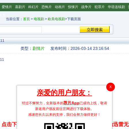
爱情片
喜剧片
科幻片
恐怖片
动画片
惊悚片
战争片
犯罪片
华语连续剧
主页
当前位置：
首页
>
电视剧
>
欧美电视剧
>下载页面
11
类型：
剧情片
发布时间：2026-03-14 23:16:54
X
亲爱的用户朋友：
荐片App
经过不懈努力，全新版本的
已成功上线，敬请
新老用户朋友前往官网进行下载体验。
感谢您长久以来的支持，我们会努力做得更好！
点击下方链接 即可享受高速下载和在线播放 专治迅雷