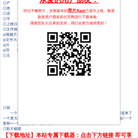
◎产 地 澳大利亚/美国
◎类 别 犯罪/剧情
荐片App
经过不懈努力，全新版本的
已成功上线，敬请
◎语 言 英语
新老用户朋友前往官网进行下载体验。
◎字 幕 中文字幕
感谢您长久以来的支持，我们会努力做得更好！
◎上映日期 2025-10-01(美国网络)
◎文件格式 x264 + ACC
◎视频尺寸 1920 x 1080
◎文件大小 3057 MB
◎片 长 125 Mins
◎导 演 沙恩·布莱克
◎主 演 马克·沃尔伯格
勒凯斯·斯坦菲尔德
罗莎·萨拉查
科甘-迈克尔·凯
楚克武迪·武吉
纳特·沃尔夫
格瑞辰·摩尔
托马斯·简
托尼·夏尔赫布
赫米基·马德拉
◎简 介
一个盗贼行事直接、杀人不眨眼，某次他去给一个活儿擦屁股，结果迎来了
一个更大的大活儿，“我们要偷窃一整个国家。”但需要这支几人团队去对抗“一个
黑帮+一个亿万富翁+一支军队”。
◎影片截图
【下载地址】本站专属下载器：点击下方链接 即可享