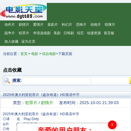
动作片
剧情片
爱情片
喜剧片
科幻片
恐怖片
动画片
惊悚片
战争片
犯罪片
华语连续剧
美剧
日韩剧
综艺
动漫资源
留言板
加入收藏
设为主页
当前位置：
首页
>
电影
>
综合电影
>下载页面
点击收藏
搜索:
2025年澳大利亚犯罪片《盗亦有道》HD英语中字
类型：
犯罪片
/
剧情片
发布时间：2025-10-01 21:39:03
◎译 名 Play Dirty
◎片 名 盗亦有道
X
亲爱的用户朋友：
◎年 代 2025