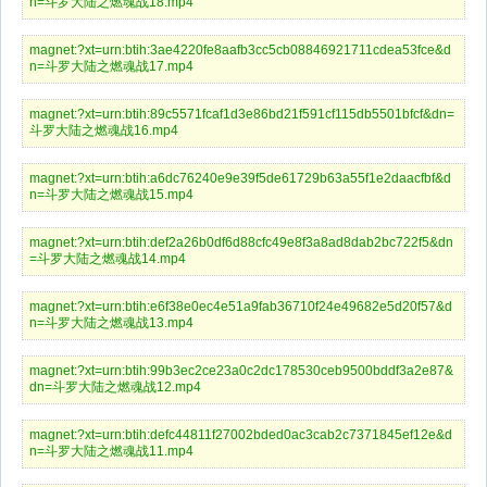
n=斗罗大陆之燃魂战18.mp4
magnet:?xt=urn:btih:3ae4220fe8aafb3cc5cb08846921711cdea53fce&d
n=斗罗大陆之燃魂战17.mp4
magnet:?xt=urn:btih:89c5571fcaf1d3e86bd21f591cf115db5501bfcf&dn=
斗罗大陆之燃魂战16.mp4
magnet:?xt=urn:btih:a6dc76240e9e39f5de61729b63a55f1e2daacfbf&d
n=斗罗大陆之燃魂战15.mp4
magnet:?xt=urn:btih:def2a26b0df6d88cfc49e8f3a8ad8dab2bc722f5&dn
=斗罗大陆之燃魂战14.mp4
magnet:?xt=urn:btih:e6f38e0ec4e51a9fab36710f24e49682e5d20f57&d
n=斗罗大陆之燃魂战13.mp4
magnet:?xt=urn:btih:99b3ec2ce23a0c2dc178530ceb9500bddf3a2e87&
dn=斗罗大陆之燃魂战12.mp4
magnet:?xt=urn:btih:defc44811f27002bded0ac3cab2c7371845ef12e&d
n=斗罗大陆之燃魂战11.mp4