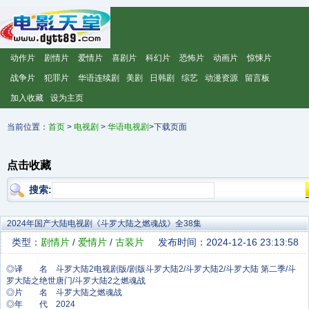
动作片
剧情片
爱情片
喜剧片
科幻片
恐怖片
动画片
惊悚片
战争片
犯罪片
华语连续剧
美剧
日韩剧
综艺
动漫资源
留言板
加入收藏
设为主页
当前位置：
首页
>
电视剧
>
华语电视剧
>下载页面
点击收藏
搜索:
2024年国产大陆电视剧《斗罗大陆之燃魂战》全38集
类型：
剧情片
/
爱情片
/
古装片
发布时间：2024-12-16 23:13:58
◎译 名 斗罗大陆2电视剧版/剧版斗罗大陆2/斗罗大陆2‎/斗罗大陆 第二季/斗
罗大陆之绝世唐门/斗罗大陆2之燃魂战
◎片 名 斗罗大陆之燃魂战
◎年 代 2024