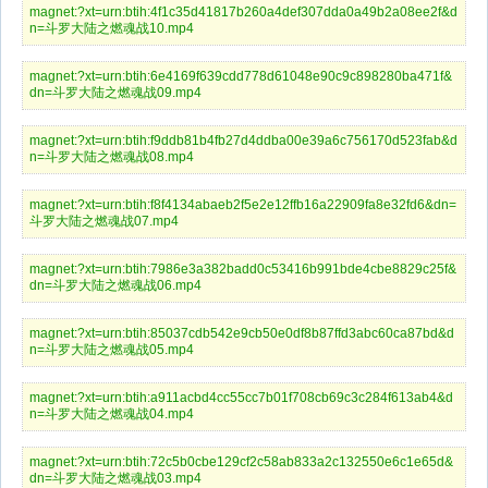
magnet:?xt=urn:btih:4f1c35d41817b260a4def307dda0a49b2a08ee2f&d
n=斗罗大陆之燃魂战10.mp4
magnet:?xt=urn:btih:6e4169f639cdd778d61048e90c9c898280ba471f&
dn=斗罗大陆之燃魂战09.mp4
magnet:?xt=urn:btih:f9ddb81b4fb27d4ddba00e39a6c756170d523fab&d
n=斗罗大陆之燃魂战08.mp4
magnet:?xt=urn:btih:f8f4134abaeb2f5e2e12ffb16a22909fa8e32fd6&dn=
斗罗大陆之燃魂战07.mp4
magnet:?xt=urn:btih:7986e3a382badd0c53416b991bde4cbe8829c25f&
dn=斗罗大陆之燃魂战06.mp4
magnet:?xt=urn:btih:85037cdb542e9cb50e0df8b87ffd3abc60ca87bd&d
n=斗罗大陆之燃魂战05.mp4
magnet:?xt=urn:btih:a911acbd4cc55cc7b01f708cb69c3c284f613ab4&d
n=斗罗大陆之燃魂战04.mp4
magnet:?xt=urn:btih:72c5b0cbe129cf2c58ab833a2c132550e6c1e65d&
dn=斗罗大陆之燃魂战03.mp4