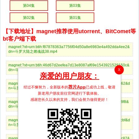
第04集
第03集
第02集
第01集
【下载地址】magnet推荐使用utorrent、BitComet等
bt客户端下载
magnet:?xt=urn:btih:f87878363a7756f04d50a8e6983e4a492dda4ee2&
dn=斗罗大陆之燃魂战38.mp4
magnet:?xt=urn:btih:46d67d2eefea7d13e8087af69e1543921529150c&
X
dn=斗罗大陆之燃魂战37.mp4
亲爱的用户朋友：
magnet:?xt=urn:btih:f0e294f3a5a7786f5e6e7cdbbdd7146e1a9c0662&d
荐片App
经过不懈努力，全新版本的
已成功上线，敬请
n=斗罗大陆之燃魂战36.mp4
新老用户朋友前往官网进行下载体验。
感谢您长久以来的支持，我们会努力做得更好！
magnet:?xt=urn:btih:dccc4804b1327e0d128761d281928a2bfe1729f8&
dn=斗罗大陆之燃魂战35.mp4
magnet:?xt=urn:btih:9a6539af0720f3421b9e8b6581dc282956ee0cbf&d
n=斗罗大陆之燃魂战34v2.mp4
magnet:?xt=urn:btih:b95558497c0b78cbd0f07d5e93ad8cd7b637ec87&