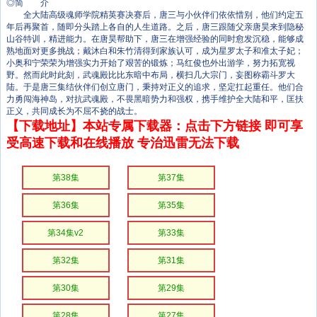
◎简 介
全大陆高级魂师学院精英赛决赛后，唐三与小伙伴们依依惜别，他们约定五
年后再聚首，随即分头踏上各自的人生道路。之后，唐三跟随父亲唐昊来到隐秘
山谷特训，精进能力。在唐昊帮助下，唐三在增强经验的同时愈发沉稳，能够成
熟地面对更多挑战；戴沐白和朱竹清得到家族认可，成为星罗太子和准太子妃；
小奥和宁荣荣为增强实力开始了艰苦的锻炼；马红俊也外出游学，努力拓宽视
野。然而此时此刻，武魂殿比比东暗中布局，横扫几大宗门，妄图称霸斗罗大
陆。于是唐三集结伙伴们创立唐门，秉持对正义的追求，坚定扛起重任。他们合
力勇闯海神岛，对抗武魂殿，不畏黑暗势力和强权，携手维护全大陆和平，匡扶
正义，共同成长为不屈不挠的战士。
【下载地址】本站专属下载器：点击下方链接 即可享
受高速下载和在线播放 专治迅雷无法下载
第38集
第37集
第36集
第35集
第34集v2
第33集
第32集
第31集
第30集
第29集
第28集
第27集