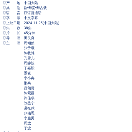
◎产 地 中国大陆
◎类 别 剧情/爱情/古装
◎语 言 汉语普通话
◎字 幕 中文字幕
◎上映日期 2024-11-25(中国大陆)
◎集 数 38集
◎片 长 45分钟
◎导 演 田良良
◎主 演 周翊然
张予曦
陈牧驰
孔雪儿
周静波
丁嘉毅
景瓷
李小冉
邵兵
吕颂贤
陈紫函
许佳琪
刘些宁
谢祖武
张铭恩
李雅男
周放
于波