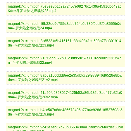
magnet:?xt=urn:btih:75e3ee3b1c2a72457e08276c1439a45916bd49ac
&dn=斗罗大陆之燃魂战25.mp4
magnet:?xt=urn:btih:ff9b32ee9c755d8abb724c0b780f9ed3f9a8665b&d
n=斗罗大陆之燃魂战24.mp4
magnet:?xt=urn:btih:2c6533fa6b415161e88c40841cb598b7f8a30191&
dn=斗罗大陆之燃魂战23.mp4
magnet:?xt=urn:btih:213f8dbb822b0123dfd59c67f001822e0852367f&d
n=斗罗大陆之燃魂战22.mp4
magnet:?xt=urn:btih:8ab6a106ddd8ee2e35dbfcc29f978946d6528e8b&
dn=斗罗大陆之燃魂战21v2.mp4
magnet:?xt=urn:btih:41a20fe98280174125b53a86b985bf8ad477b32a&
dn=斗罗大陆之燃魂战20v2.mp4
magnet:?xt=urn:btih:b4cc567a8de486673496a77b4e92861f8527608e&
dn=斗罗大陆之燃魂战19.mp4
magnet:?xt=urn:btih:9c42e7eb67b23b8663430aa19fdb99c6fecdec50&d