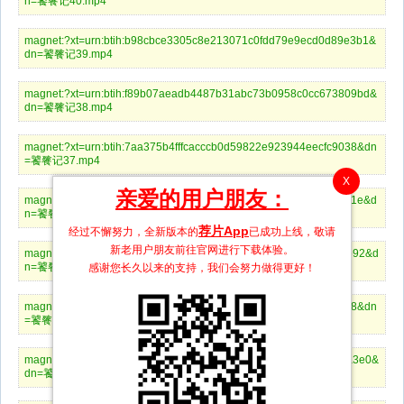
n=饕餮记40.mp4
magnet:?xt=urn:btih:b98cbce3305c8e213071c0fdd79e9ecd0d89e3b1&
dn=饕餮记39.mp4
magnet:?xt=urn:btih:f89b07aeadb4487b31abc73b0958c0cc673809bd&
dn=饕餮记38.mp4
magnet:?xt=urn:btih:7aa375b4fffcacccb0d59822e923944eecfc9038&dn
=饕餮记37.mp4
X
亲爱的用户朋友：
magnet:?xt=urn:btih:4bcd97f1f0dc499258e99d0f99b23eee5a5c1d1e&d
n=饕餮记36.mp4
荐片App
经过不懈努力，全新版本的
已成功上线，敬请
新老用户朋友前往官网进行下载体验。
magnet:?xt=urn:btih:d945f7a3a1361205f0820c1f185bdde2e7173b92&d
n=饕餮记35.mp4
感谢您长久以来的支持，我们会努力做得更好！
magnet:?xt=urn:btih:011fa31b740eed4691fc27b884ccb2fcc9bbf4b8&dn
=饕餮记34.mp4
magnet:?xt=urn:btih:68c9a5a916dddba46e861f15baa07a481deca3e0&
dn=饕餮记33.mp4