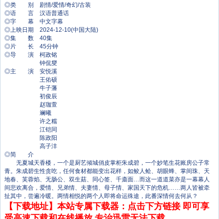
◎类 别 剧情/爱情/奇幻/古装
◎语 言 汉语普通话
◎字 幕 中文字幕
◎上映日期 2024-12-10(中国大陆)
◎集 数 40集
◎片 长 45分钟
◎导 演 柯政铭
钟侃燮
◎主 演 安悦溪
王佑硕
牛子藩
初俊辰
赵珈萱
斓曦
许之糯
江铠同
陈政阳
高子沣
◎简 介
无夏城天香楼，一个是厨艺倾城俏皮掌柜朱成碧，一个妙笔生花账房公子常
青。朱成碧生性贪吃，任何食材都能变出花样，如鲛人鲙、胡眼蜂、掌间珠、天
地春、芙蓉焰、无肠公、双生菇、同心签、千齑面…而这一道道菜亦是一幕幕人
间悲欢离合，爱情、兄弟情、夫妻情、母子情、家国天下的危机……两人皆被牵
扯其中，尝遍冷暖。两情相悦的两个人即将命运殊途，此番深情何去何从？
【下载地址】本站专属下载器：点击下方链接 即可享
受高速下载和在线播放 专治迅雷无法下载