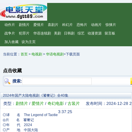
动作片
剧情片
爱情片
喜剧片
科幻片
恐怖片
动画片
惊悚片
战争片
犯罪片
华语连续剧
美剧
日韩剧
综艺
动漫资源
留言板
加入收藏
设为主页
当前位置：
首页
>
电视剧
>
华语电视剧
>下载页面
点击收藏
搜索:
2024年国产大陆电视剧《饕餮记》全40集
类型：
剧情片
/
爱情片
/
奇幻电影
/
古装片
发布时间：2024-12-28 2
3:37:25
◎译 名 The Legend of Taotie
◎片 名 饕餮记
◎年 代 2024
◎产 地 中国大陆