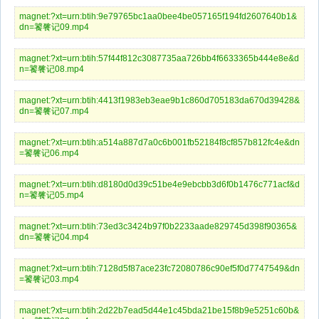
magnet:?xt=urn:btih:9e79765bc1aa0bee4be057165f194fd2607640b1&
dn=饕餮记09.mp4
magnet:?xt=urn:btih:57f44f812c3087735aa726bb4f6633365b444e8e&d
n=饕餮记08.mp4
magnet:?xt=urn:btih:4413f1983eb3eae9b1c860d705183da670d39428&
dn=饕餮记07.mp4
magnet:?xt=urn:btih:a514a887d7a0c6b001fb52184f8cf857b812fc4e&dn
=饕餮记06.mp4
magnet:?xt=urn:btih:d8180d0d39c51be4e9ebcbb3d6f0b1476c771acf&d
n=饕餮记05.mp4
magnet:?xt=urn:btih:73ed3c3424b97f0b2233aade829745d398f90365&
dn=饕餮记04.mp4
magnet:?xt=urn:btih:7128d5f87ace23fc72080786c90ef5f0d7747549&dn
=饕餮记03.mp4
magnet:?xt=urn:btih:2d22b7ead5d44e1c45bda21be15f8b9e5251c60b&