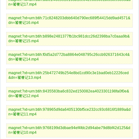
n=饕餮记17.mp4
magnet:?xt=urn:btih:71c8248203dbb640d790ec689f54415dd9ad4571&
dn=饕餮记16.mp4
magnet:?xt=urn:btih:b898e2481377fb1bc981dcc26d2398ba7c0aaa9b&
dn=饕餮记15.mp4
magnet:?xt=urn:btih:f0d5a2d772ba8864e048795c26ccb926371643c4&
dn=饕餮记14.mp4
magnet:?xt=urn:btih:25b472749b254e8bd1cd90c3e1bad0eb12226ced
&dn=饕餮记13.mp4
magnet:?xt=urn:btih:8435583ba6c832ed150082ea4023301198fa0f0e&
dn=饕餮记12.mp4
magnet:?xt=urn:btih:978965d9da6405130bf5ce232cc93c6816f1889a&d
n=饕餮记11.mp4
magnet:?xt=urn:btih:9768199d3dbae94ef4fdc2d94abe79d8bf42d125&d
n=饕餮记10.mp4