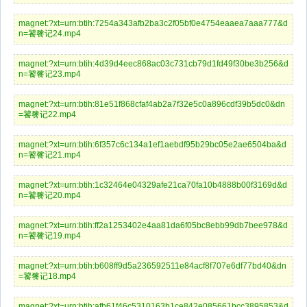
magnet:?xt=urn:btih:7254a343afb2ba3c2f05bf0e4754eaaea7aaa777&d
n=饕餮记24.mp4
magnet:?xt=urn:btih:4d39d4eec868ac03c731cb79d1fd49f30be3b256&d
n=饕餮记23.mp4
magnet:?xt=urn:btih:81e51f868cfaf4ab2a7f32e5c0a896cdf39b5dc0&dn
=饕餮记22.mp4
magnet:?xt=urn:btih:6f357c6c134a1ef1aebdf95b29bc05e2ae6504ba&d
n=饕餮记21.mp4
magnet:?xt=urn:btih:1c32464e04329afe21ca70fa10b4888b00f3169d&d
n=饕餮记20.mp4
magnet:?xt=urn:btih:ff2a1253402e4aa81da6f05bc8ebb99db7bee978&d
n=饕餮记19.mp4
magnet:?xt=urn:btih:b608ff9d5a236592511e84acf8f707e6df77bd40&dn
=饕餮记18.mp4
magnet:?xt=urn:btih:afb61f46c5310163b1ce842e085661bcc3895853&d