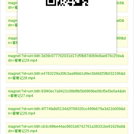
magnet:?xt=urn:btih:0b408769e54fc35a72662f18bec650d9640e5dc8&
dn=饕餮记32.mp4
magnet:?xt=urn:btih:a23959678069fdcfeb36b2a69ced3e7bde112ad0&
dn=饕餮记31.mp4
magnet:?xt=urn:btih:a493e14e096be3995e01e1375a4fd716f7e1096f&d
n=饕餮记30.mp4
magnet:?xt=urn:btih:3d39c077762031d17cf5fb87d069e8ae876c259a&
dn=饕餮记29.mp4
magnet:?xt=urn:btih:e4783229a30fc3aa96bb1d9ec5b6bf25fb032196&d
n=饕餮记28.mp4
magnet:?xt=urn:btih:93f40ec7a9422c08bf9b5b6969be08cf5ef3e0a4&dn
=饕餮记27.mp4
magnet:?xt=urn:btih:4f774fa8d5134d2f768335cc499b679a3d21b009&d
n=饕餮记26.mp4
magnet:?xt=urn:btih:cb3c48fee44ac9601b8742761a38331be91629a8&
dn=饕餮记25.mp4