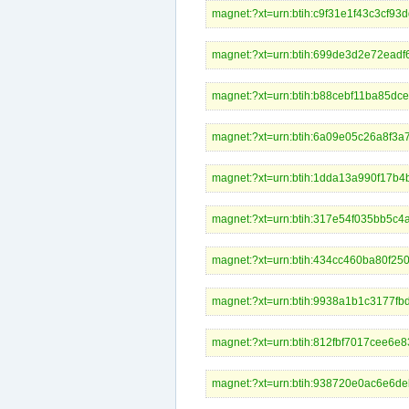
magnet:?xt=urn:btih:c9f31e1f43c3
magnet:?xt=urn:btih:699de3d2e72
magnet:?xt=urn:btih:b88cebf11ba
magnet:?xt=urn:btih:6a09e05c26a
magnet:?xt=urn:btih:1dda13a990f
magnet:?xt=urn:btih:317e54f035b
magnet:?xt=urn:btih:434cc460ba8
magnet:?xt=urn:btih:9938a1b1c31
magnet:?xt=urn:btih:812fbf7017ce
magnet:?xt=urn:btih:938720e0ac6