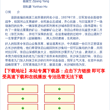
杨紫茳 Zijiang Yang
胡耘豪 Yunhao Hu
◎简 介
该剧改编自南派三叔所著的同名小说，1937年7月，日军发动全面侵华
战争，祖国河山支离破碎，全民族众志成城，齐心抗敌，与日寇展开了一场
场激烈的抗争。一辆深夜进站的军列将长沙城布防官张启山（陈伟霆饰）引
向了一座疑点重重的矿山，为破解矿山之谜，张启山求助古玩鉴赏大家二月
红（张艺兴饰），并结下深厚的友谊。在追查秘密的过程中，张启山遇到了
一生挚爱尹新月（赵丽颖饰），两人历经磨难，生死相许。
奸人的陷害令张启山众叛亲离，被迫逃离长沙。中共截获一份日方正密谋攻
占长沙的密电，他们希望张启山能回到长沙集结一切可以集结的力量，共同
对抗日军。张启山深感民族大义，他回到长沙重开九门大会，肃清奸人，原
本势力错综复杂的老九门实现了前所未有的团结。长沙保卫战打响，张启山
带着老九门加入到保卫长沙的行列中浴血奋战，我军士气大涨。在党中央的
战略部署下，日军逐渐战力不支，败退北撤，长沙城转危为安。
【下载地址】本站专属下载器：点击下方链接 即可享
受高速下载和在线播放 专治迅雷无法下载
�
�
�
�
�
�