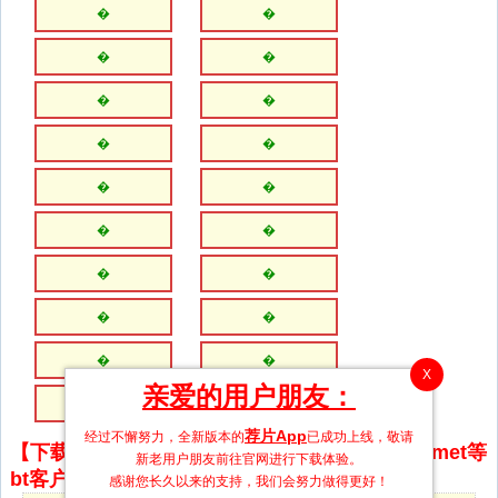
�
�
�
�
�
�
�
�
�
�
�
�
�
�
�
�
�
�
X
亲爱的用户朋友：
�
�
荐片App
经过不懈努力，全新版本的
已成功上线，敬请
【下载地址】magnet推荐使用utorrent、BitComet等
新老用户朋友前往官网进行下载体验。
bt客户端下载
感谢您长久以来的支持，我们会努力做得更好！