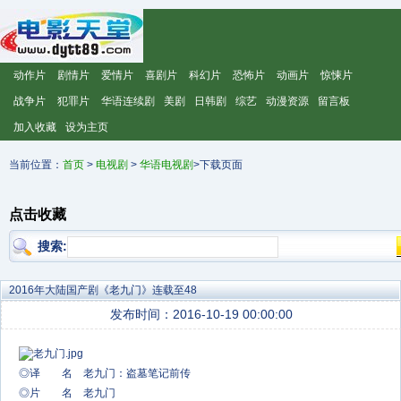
动作片
剧情片
爱情片
喜剧片
科幻片
恐怖片
动画片
惊悚片
战争片
犯罪片
华语连续剧
美剧
日韩剧
综艺
动漫资源
留言板
加入收藏
设为主页
当前位置：
首页
>
电视剧
>
华语电视剧
>下载页面
点击收藏
搜索:
2016年大陆国产剧《老九门》连载至48
发布时间：2016-10-19 00:00:00
◎译 名 老九门：盗墓笔记前传
◎片 名 老九门