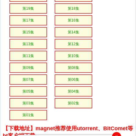
第19集
第18集
第17集
第16集
第15集
第14集
第13集
第12集
第11集
第10集
第09集
第08集
第07集
第06集
第05集
第04集
第03集
第02集
第01集
【下载地址】magnet推荐使用utorrent、BitComet等
bt客户端下载