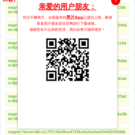
X
亲爱的用户朋友：
magnet:?xt=urn:btih:a56770a26c937dfd49ab4aa031486bb351f22728&
dn=错爱双生25.mp4
荐片App
经过不懈努力，全新版本的
已成功上线，敬请
新老用户朋友前往官网进行下载体验。
magnet:?xt=urn:btih:7df567985bae8040dca9a1b9b9646e75b7657046&
感谢您长久以来的支持，我们会努力做得更好！
dn=错爱双生24.mp4
magnet:?xt=urn:btih:688fb917c98ad3402d59782d859f7386a1fa5dc1&d
n=错爱双生23.mp4
magnet:?xt=urn:btih:2f4802c297d5c0054e4e2cd5d2caf75961d1ad5d&d
n=错爱双生22.mp4
magnet:?xt=urn:btih:4663288df5f600eb635f19c49de19939ebd781d1&d
n=错爱双生21.mp4
magnet:?xt=urn:btih:4e7c75124fede221581b3afa281d9e3ad8f94325&d
n=错爱双生20.mp4
magnet:?xt=urn:btih:9b6a8edab180421b40aa30602aa04c943e654a3f&
dn=错爱双生19.mp4
magnet:?xt=urn:btih:ce1797c45e9bce4743fcc6a2ee0acb54e0043598&