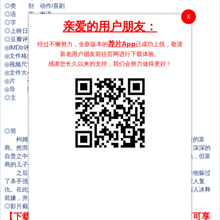
◎类 别 动作/喜剧
◎语 言 泰语
X
◎字 幕 中文字幕
亲爱的用户朋友：
◎上映日期 2004-01-21
◎豆瓣评分 6.2/10 from 1546 users
荐片App
经过不懈努力，全新版本的
已成功上线，敬请
◎IMDb评分 5.7/10 from 1700 users
新老用户朋友前往官网进行下载体验。
◎文件格式 x264 + ACC
感谢您长久以来的支持，我们会努力做得更好！
◎视频尺寸 1920 x 1080
◎文件大小 2327 MB
◎片 长 95 Mins
◎导 演 拔泰王锦鲁
◎主 演 拔泰王锦鲁
巴维理洋淦武
托尼·贾
帕姆瓦瑞·尤德卡默尔
◎简 介
柯姆是一名经验丰富功夫了得的保镖，负责贴身保护一身份十分尊贵的富
商。然而，在一场意外的暗杀之中，富商不幸中弹死去。柯姆为此陷入了深深的
自责之中，虽然富商的妻子明白柯姆并未失职只是这悲惨的结局无法避免，但富
商的儿子却始终不愿意原谅柯姆，将他开除了。
之后，这名血气方刚的少爷成为了仇家下一个想要暗杀的目标，所幸他躲过
了杀手强大的火力袭击，隐姓埋名留在了贫民区，养精蓄锐要为死去的家人复
仇。在此过程中，柯姆也在不坚持不懈的寻找着少爷的踪迹，最终他们两人冰释
前嫌，并且联手开始一起寻找真正的罪魁祸首。
◎影片截图
【下载地址】本站专属下载器：点击下方链接 即可享