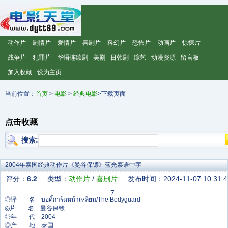
动作片
剧情片
爱情片
喜剧片
科幻片
恐怖片
动画片
惊悚片
战争片
犯罪片
华语连续剧
美剧
日韩剧
综艺
动漫资源
留言板
加入收藏
设为主页
当前位置：
首页
>
电影
>
经典电影
>下载页面
点击收藏
搜索:
2004年泰国经典动作片《曼谷保镖》蓝光泰语中字
评分：
6.2
类型：
动作片
/
喜剧片
发布时间：2024-11-07 10:31:4
7
◎译 名 บอดี้การ์ดหน้าเหลี่ยม/The Bodyguard
◎片 名 曼谷保镖
◎年 代 2004
◎产 地 泰国