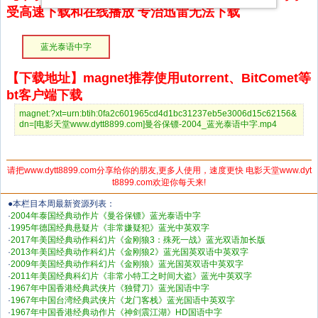
受高速下载和在线播放 专治迅雷无法下载
蓝光泰语中字
【下载地址】magnet推荐使用utorrent、BitComet等
bt客户端下载
magnet:?xt=urn:btih:0fa2c601965cd4d1bc31237eb5e3006d15c62156&
dn=[电影天堂www.dytt8899.com]曼谷保镖-2004_蓝光泰语中字.mp4
请把www.dytt8899.com分享给你的朋友,更多人使用，速度更快 电影天堂www.dyt
t8899.com欢迎你每天来!
●本栏目本周最新资源列表：
·
2004年泰国经典动作片《曼谷保镖》蓝光泰语中字
·
1995年德国经典悬疑片《非常嫌疑犯》蓝光中英双字
·
2017年美国经典动作科幻片《金刚狼3：殊死一战》蓝光双语加长版
·
2013年美国经典动作科幻片《金刚狼2》蓝光国英双语中英双字
·
2009年美国经典动作科幻片《金刚狼》蓝光国英双语中英双字
·
2011年美国经典科幻片《非常小特工之时间大盗》蓝光中英双字
·
1967年中国香港经典武侠片《独臂刀》蓝光国语中字
·
1967年中国台湾经典武侠片《龙门客栈》蓝光国语中英双字
·
1967年中国香港经典动作片《神剑震江湖》HD国语中字