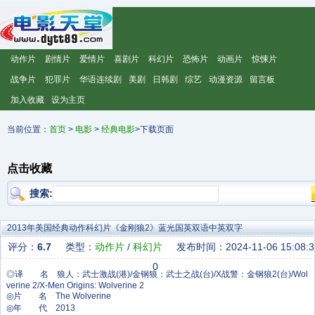
动作片
剧情片
爱情片
喜剧片
科幻片
恐怖片
动画片
惊悚片
战争片
犯罪片
华语连续剧
美剧
日韩剧
综艺
动漫资源
留言板
加入收藏
设为主页
当前位置：
首页
>
电影
>
经典电影
>下载页面
点击收藏
搜索:
2013年美国经典动作科幻片《金刚狼2》蓝光国英双语中英双字
评分：
6.7
类型：
动作片
/
科幻片
发布时间：2024-11-06 15:08:3
0
◎译 名 狼人：武士激战(港)/金钢狼：武士之战(台)/X战警：金钢狼2(台)/Wol
verine 2/X-Men Origins: Wolverine 2
◎片 名 The Wolverine
◎年 代 2013