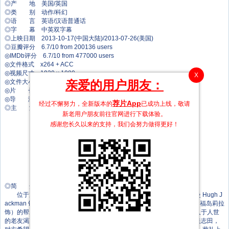
◎产 地 美国/英国
◎类 别 动作/科幻
◎语 言 英语/汉语普通话
◎字 幕 中英双字幕
◎上映日期 2013-10-17(中国大陆)/2013-07-26(美国)
◎豆瓣评分 6.7/10 from 200136 users
◎IMDb评分 6.7/10 from 477000 users
◎文件格式 x264 + ACC
◎视频尺寸 1920 x 1080
X
◎文件大小 3298 MB
亲爱的用户朋友：
◎片 长 139 Mins
◎导 演 詹姆斯·曼高德
荐片App
经过不懈努力，全新版本的
已成功上线，敬请
◎主 演 休·杰克曼
新老用户朋友前往官网进行下载体验。
冈本多绪
感谢您长久以来的支持，我们会努力做得更好！
福岛莉拉
真田广之
斯维特兰娜·库德钦科娃
布莱恩·泰
山内春彦
法米克·詹森
李威尹
◎简 介
位于加拿大的深山老林，背负着永生之苦的“金刚狼”罗根（休·杰克曼 Hugh J
ackman 饰）隐居于此。在一次与猎人的冲突中，他得到东瀛女子雪生（福岛莉拉
饰）的帮助。雪生是罗根二战期间的旧相识矢志田派来的下属，似乎不久于人世
的老友渴望死去之间再见罗根一面。跨越重洋的罗根终于见到在虚弱的矢志田，