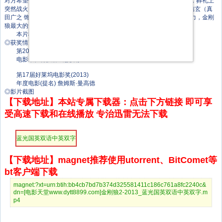
对方希望他能够保护自己的孙女真理子（冈本多绪 饰）。随着老人谢世，葬礼上
突然战火点燃。罗根在雪生的帮助下拼死救出真理子，而矢志田的儿子信玄（真
田广之 饰）似乎另有所图。逃亡途中，罗根意外发现他丧失了自愈的能力，金刚
狼最大的危机降临……
本片根据弗兰克·米勒（Frank Miller）的原著漫画改编。
◎获奖情况
第20届美国演员工会奖(2014)
电影最佳特技群戏(提名)
第17届好莱坞电影奖(2013)
年度电影(提名) 詹姆斯·曼高德
◎影片截图
【下载地址】本站专属下载器：点击下方链接 即可享
受高速下载和在线播放 专治迅雷无法下载
蓝光国英双语中英双字
【下载地址】magnet推荐使用utorrent、BitComet等
bt客户端下载
magnet:?xt=urn:btih:bb4cb7bd7b374d325581411c186c761a8fc2240c&
dn=[电影天堂www.dytt8899.com]金刚狼2-2013_蓝光国英双语中英双字.m
p4