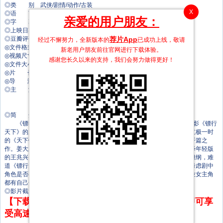
◎类 别 武侠/剧情/动作/古装
X
◎语 言 汉语普通话
亲爱的用户朋友：
◎字 幕 中文字幕
◎上映日期 2010-05-26(中国大陆)
◎豆瓣评分 6.8/10 from 1116 users
荐片App
经过不懈努力，全新版本的
已成功上线，敬请
◎文件格式 x264 + ACC
新老用户朋友前往官网进行下载体验。
◎视频尺寸 1280 x 720
感谢您长久以来的支持，我们会努力做得更好！
◎文件大小 1393 MB
◎片 长 88 Mins
◎导 演 邓衍成
◎主 演 吴奇隆
高亚麟
王鸥
◎简 介
《镖行天下前传》是CCTV-6频道的十部数字电影之一，也是数字电影《镖行
天下》的系列剧集。提到《镖行天下前传》，不得不让人们想起多年前红极一时
的《天下镖局》，它不但是数字电影《镖行天下》系列的第一部，也是开篇之
作。姜大卫扮演的王兆兴形象可谓是深入人心，此次由吴奇隆来重新演绎年轻版
的王兆兴，相信会给大家不同的视觉享受。而此片的女主角也均由新人担纲，难
道《镖行天下前传》也想捧新人？制片方负责人解释，选演员时主要是考虑剧中
角色是否与演员本人形象符合，而不会考虑其他无谓的因素，再加上两位女主角
都有自己一定的影视剧作，并不能算新人。
◎影片截图
【下载地址】本站专属下载器：点击下方链接 即可享
受高速下载和在线播放 专治迅雷无法下载