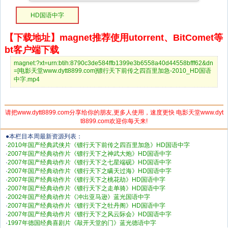
HD国语中字
【下载地址】magnet推荐使用utorrent、BitComet等
bt客户端下载
magnet:?xt=urn:btih:8790c3de584ffb1399e3b6558a40d44558bfff62&dn
=[电影天堂www.dytt8899.com]镖行天下前传之四百里加急-2010_HD国语
中字.mp4
请把www.dytt8899.com分享给你的朋友,更多人使用，速度更快 电影天堂www.dyt
t8899.com欢迎你每天来!
●本栏目本周最新资源列表：
·
2010年国产经典武侠片《镖行天下前传之四百里加急》HD国语中字
·
2007年国产经典动作片《镖行天下之神武大炮》HD国语中字
·
2007年国产经典动作片《镖行天下之七星端砚》HD国语中字
·
2007年国产经典动作片《镖行天下之瞒天过海》HD国语中字
·
2007年国产经典动作片《镖行天下之桃花劫》HD国语中字
·
2007年国产经典动作片《镖行天下之走单骑》HD国语中字
·
2002年国产经典动作片《冲出亚马逊》蓝光国语中字
·
2007年国产经典动作片《镖行天下之牡丹阁》HD国语中字
·
2007年国产经典动作片《镖行天下之风云际会》HD国语中字
·
1997年德国经典喜剧片《敲开天堂的门》蓝光德语中字