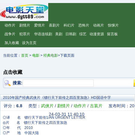
动作片
剧情片
爱情片
喜剧片
科幻片
恐怖片
动画片
惊悚片
战争片
犯罪片
华语连续剧
美剧
日韩剧
综艺
动漫资源
留言板
加入收藏
设为主页
当前位置：
首页
>
电影
>
经典电影
>下载页面
点击收藏
搜索:
2010年国产经典武侠片《镖行天下前传之四百里加急》HD国语中字
评分：
6.8
类型：
武侠片
/
剧情片
/
动作片
/
古装片
发布时间：20
24-03-31 11:40:10
◎译 名 镖行天下前传1/AN URGENT LETTER
◎片 名 镖行天下前传之四百里加急
◎年 代 2010
◎产 地 中国大陆