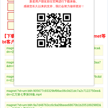
新老用户朋友前往官网进行下载体验。
感谢您长久以来的支持，我们会努力做得更好！
第06集
第05集
第04集
第03集
第02集
第01集
【下载地址】magnet推荐使用utorrent、BitComet等
bt客户端下载
magnet:?xt=urn:btih:d7379dd38a202c0f1047d9b9b8fa96a499d159ca&
dn=亿万第七季第12集.mp4
magnet:?xt=urn:btih:07aba710915b5049da8a172d49691b4eba573aa7
&dn=亿万第七季第11集.mp4
magnet:?xt=urn:btih:c8311328587acc712ac021bc57693e01f57cb76c&d
n=亿万第七季第10集.mp4
magnet:?xt=urn:btih:905677c93329bf98ac06c0d21dc7a2c7122750ee&
dn=亿万第七季第09集.mp4
magnet:?xt=urn:btih:9a7d48763cc6c9a09beee68670b1b205189298f2&