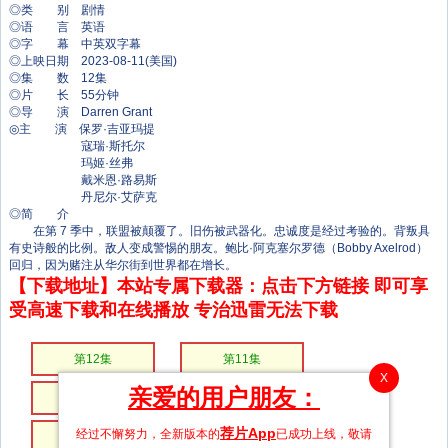
◎类 别 剧情
◎语 言 英语
◎字 幕 中英双字幕
◎上映日期 2023-08-11(美国)
◎集 数 12集
◎片 长 55分钟
◎导 演 Darren Grant
◎主 演 保罗·吉亚玛提
寇瑞·斯托尔
玛姬·丝弗
戴米恩·路易斯
丹尼尔·艾萨克
◎简 介
在第 7 季中，联盟被颠覆了。旧伤被武器化。忠诚度是经过考验的。背叛具
有史诗般的比例。敌人变成警惕的朋友。鲍比·阿克塞尔罗德（Bobby Axelrod）
回归，因为赌注从华尔街到世界都在增长。
【下载地址】本站专属下载器：点击下方链接 即可享
受高速下载和在线播放 专治迅雷无法下载
第12集
第11集
X
亲爱的用户朋友：
第10集
第09集
荐片App
经过不懈努力，全新版本的
已成功上线，敬请
第08集
第07集