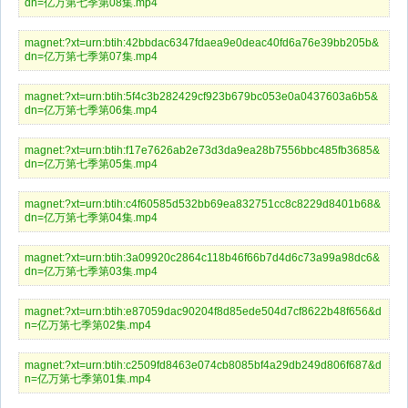
dn=亿万第七季第08集.mp4
magnet:?xt=urn:btih:42bbdac6347fdaea9e0deac40fd6a76e39bb205b&
dn=亿万第七季第07集.mp4
magnet:?xt=urn:btih:5f4c3b282429cf923b679bc053e0a0437603a6b5&
dn=亿万第七季第06集.mp4
magnet:?xt=urn:btih:f17e7626ab2e73d3da9ea28b7556bbc485fb3685&
dn=亿万第七季第05集.mp4
magnet:?xt=urn:btih:c4f60585d532bb69ea832751cc8c8229d8401b68&
dn=亿万第七季第04集.mp4
magnet:?xt=urn:btih:3a09920c2864c118b46f66b7d4d6c73a99a98dc6&
dn=亿万第七季第03集.mp4
magnet:?xt=urn:btih:e87059dac90204f8d85ede504d7cf8622b48f656&d
n=亿万第七季第02集.mp4
magnet:?xt=urn:btih:c2509fd8463e074cb8085bf4a29db249d806f687&d
n=亿万第七季第01集.mp4