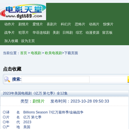
动作片
剧情片
爱情片
喜剧片
科幻片
恐怖片
动画片
惊悚片
战争片
犯罪片
华语连续剧
美剧
日韩剧
综艺
动漫资源
留言板
加入收藏
设为主页
当前位置：
首页
>
电视剧
>
欧美电视剧
>下载页面
点击收藏
搜索:
2023年美国电视剧《亿万 第七季》全12集
类型：
剧情片
发布时间：2023-10-28 09:50:33
◎译 名 Billions Season 7/亿万最终季/金融战争
◎片 名 亿万 第七季
◎年 代 2023
◎产 地 美国