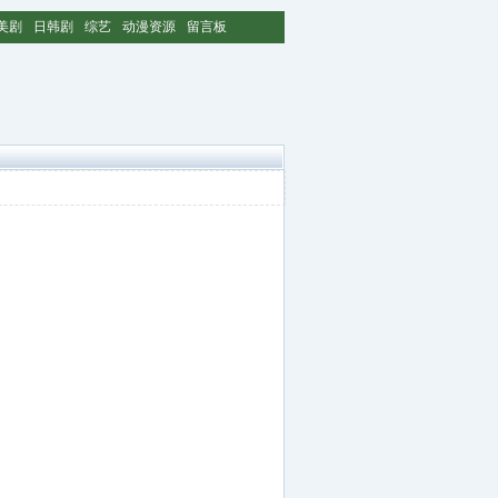
美剧
日韩剧
综艺
动漫资源
留言板