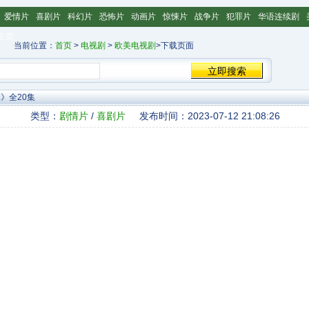
爱情片
喜剧片
科幻片
恐怖片
动画片
惊悚片
战争片
犯罪片
华语连续剧
主页
当前位置：
首页
>
电视剧
>
欧美电视剧
>下载页面
》全20集
类型：
剧情片
/
喜剧片
发布时间：2023-07-12 21:08:26