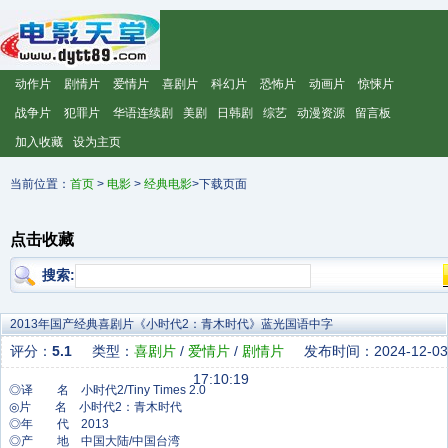
动作片
剧情片
爱情片
喜剧片
科幻片
恐怖片
动画片
惊悚片
战争片
犯罪片
华语连续剧
美剧
日韩剧
综艺
动漫资源
留言板
加入收藏
设为主页
当前位置：
首页
>
电影
>
经典电影
>下载页面
点击收藏
搜索:
2013年国产经典喜剧片《小时代2：青木时代》蓝光国语中字
评分：
5.1
类型：
喜剧片
/
爱情片
/
剧情片
发布时间：2024-12-03
17:10:19
◎译 名 小时代2/Tiny Times 2.0
◎片 名 小时代2：青木时代
◎年 代 2013
◎产 地 中国大陆/中国台湾