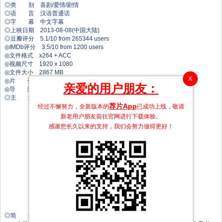
◎类 别 喜剧/爱情/剧情
◎语 言 汉语普通话
◎字 幕 中文字幕
◎上映日期 2013-08-08(中国大陆)
◎豆瓣评分 5.1/10 from 265344 users
◎IMDb评分 3.5/10 from 1200 users
◎文件格式 x264 + ACC
◎视频尺寸 1920 x 1080
◎文件大小 2867 MB
X
◎片 长 116 Mins
亲爱的用户朋友：
◎导 演 郭敬明
◎主 演 杨幂
荐片App
柯震东
经过不懈努力，全新版本的
已成功上线，敬请
郭采洁
新老用户朋友前往官网进行下载体验。
凤小岳
感谢您长久以来的支持，我们会努力做得更好！
郭碧婷
谢依霖
陈学冬
王琳
李悦铭
商侃
姜潮
杜天皓
杨菲洋
丁巧唯
◎简 介