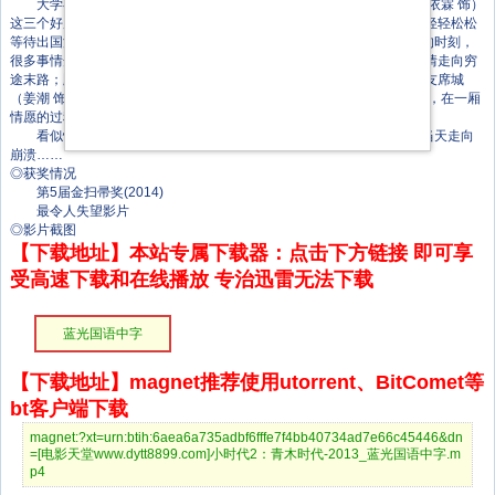
大学毕业将至，林萧（杨幂 饰）、南湘（郭碧婷 饰）和唐宛如（谢依霖 饰）
这三个好朋友紧张备战考试，而顾里（郭采洁 饰）早已修完所有学分，轻轻松松
等待出国深造时刻的到来。在这个人生和心境都面临着巨大变革和震荡的时刻，
很多事情开始发生改变。刚刚完成实习的林萧和简溪（李悦铭 饰）的恋情走向穷
途末路；顾里一方面与顾源（柯震东 饰）各种冷战，而她和南湘的男朋友席城
（姜潮 饰）的隐秘之事也被挑明。唐宛如与卫海（杜天皓 饰）有缘无分，在一厢
情愿的过程中受尽屈辱。
看似情同手足、亲密无间的好姐妹，她们的关系在顾里的生日派对当天走向
崩溃……
◎获奖情况
第5届金扫帚奖(2014)
最令人失望影片
◎影片截图
【下载地址】本站专属下载器：点击下方链接 即可享
受高速下载和在线播放 专治迅雷无法下载
蓝光国语中字
【下载地址】magnet推荐使用utorrent、BitComet等
bt客户端下载
magnet:?xt=urn:btih:6aea6a735adbf6fffe7f4bb40734ad7e66c45446&dn
=[电影天堂www.dytt8899.com]小时代2：青木时代-2013_蓝光国语中字.m
p4