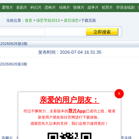
爱情片
喜剧片
科幻片
恐怖片
动画片
惊悚片
战争片
犯罪片
华语连续剧
主页
当前位置：
首页
>
综艺节目2013
>
其它综艺
>下载页面
260626第3期
发布时间：2026-07-04 16:31:35
X
亲爱的用户朋友：
荐片App
经过不懈努力，全新版本的
已成功上线，敬请
新老用户朋友前往官网进行下载体验。
感谢您长久以来的支持，我们会努力做得更好！
高卿尘、李雅娟一起，走进中医的万千世界，从草木到经络，从领悟到亲手实践。