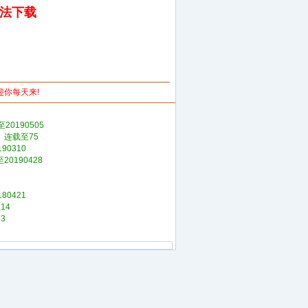
无法下载
欢迎你每天来!
20190505
》连载至75
0310
0190428
0421
14
3