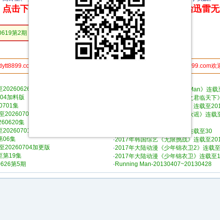
点击下方链接 即可享受高速下载和在线播放 专治迅雷
0619第2期
dytt8899.com分享给你的朋友,更多人使用，速度更快 电影天堂www.dytt8899.com
●本栏目本周最热门资源列表：
0260626第3期
·
2014年日韩综艺《Running Man》连载至
704加料版
·
2014年大陆动漫《秦时明月之君临天下
701集
·
2014年日韩综艺《两天一夜》连载至2019
20260703第1期上巅峰
·
2017年韩国综艺《韩国人气歌谣》连载至2
60620集
·
孤岛求生第一季E01~04
20260701特别加更第1期
·
2016年大陆动漫《武庚纪》连载至30
第06集
·
2017年韩国综艺《无限挑战》连载至2018
20260704加更版
·
2017年大陆动漫《少年锦衣卫2》连载至
至第19集
·
2017年大陆动漫《少年锦衣卫》连载至1
626第5期
·
Running Man-20130407~20130428