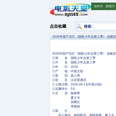
动作片
剧情片
加入收藏
设为
点击收藏
搜索:
2026年国产综艺《国医少年志第三季》 连载至20
◎译 名 国医少年志第三季
◎片 名 国医少年志第三季
◎年 代 2026
◎产 地 中国大陆
◎类 别 真人秀
◎语 言 汉语普通话
◎上映日期 2026-06-13(中国大陆)
◎豆瓣评分 0.0
◎主 演 陈妍希
夏之光
高卿尘
李雅娟
◎简 介
四人集结，新程即启。和陈妍希、夏之光、