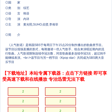
◎国 家
◎类 别 综艺
◎语 言 韩语
◎导 演 内详
◎主 演 黄光熙,SUHO,伯贤,李侑菲
◎简 介
《人气歌谣》是韩国SBS于每周日下午15点20分制作播出的歌曲类节目。
该节目以现场直播的形式，每期邀请一些人气歌手、组合来演唱近期内的流
行歌曲。人气歌谣限制连续夺冠次数，同首歌曲最多连续夺冠3次，超过则不
能继续表演。<br />该节目与另一档节目《Kpop star》共同成为SBS两大音
乐节目
【下载地址】本站专属下载器：点击下方链接 即可享
受高速下载和在线播放 专治迅雷无法下载
2
2
2
2
2
2