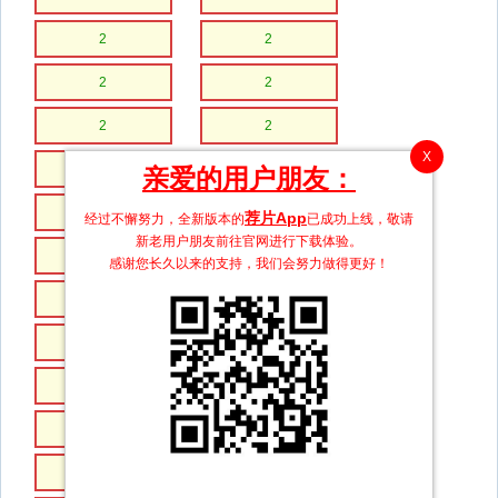
2
2
2
2
2
2
X
2
2
亲爱的用户朋友：
2
2
荐片App
经过不懈努力，全新版本的
已成功上线，敬请
新老用户朋友前往官网进行下载体验。
2
2
感谢您长久以来的支持，我们会努力做得更好！
2
2
2
2
2
2
2
2
2
2