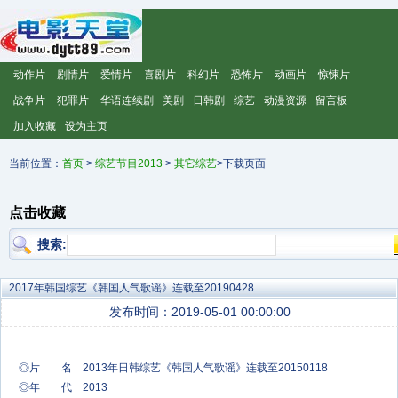
动作片
剧情片
爱情片
喜剧片
科幻片
恐怖片
动画片
惊悚片
战争片
犯罪片
华语连续剧
美剧
日韩剧
综艺
动漫资源
留言板
加入收藏
设为主页
当前位置：
首页
>
综艺节目2013
>
其它综艺
>下载页面
点击收藏
搜索:
2017年韩国综艺《韩国人气歌谣》连载至20190428
发布时间：2019-05-01 00:00:00
◎片 名 2013年日韩综艺《韩国人气歌谣》连载至20150118
◎年 代 2013