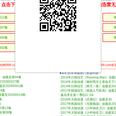
点击下方链接 即可享受高速下载和在线播放 专治迅雷
第11集
第10集
第09集
第07集
第06集
第06集
第04集
第04集
第03集
第02集
第01集
第01集
dytt8899.com分享给你的朋友,更多人使用，速度更快 电影天堂www.dytt8899.com
●本栏目本周最热门资源列表：
》 连载至第04集
·
2014年日韩综艺《Running Man》连载至
0260327期
·
2014年大陆动漫《秦时明月之君临天下
至20260501期
·
2014年日韩综艺《两天一夜》连载至2019
4集
·
2017年韩国综艺《韩国人气歌谣》连载至2
至20260414期
·
孤岛求生第一季E01~04
集
·
2016年大陆动漫《武庚纪》连载至30
集
·
2017年韩国综艺《无限挑战》连载至2018
至第13集
·
2017年大陆动漫《少年锦衣卫2》连载至
全第08集
·
2017年大陆动漫《少年锦衣卫》连载至1