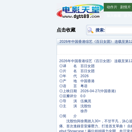
动作片
剧情片
加入收藏
设为
点击收藏
搜索:
2026年中国香港综艺《百日女团》 连载至第1
◎译 名 百日女团
◎片 名 百日女团
◎年 代 2026
◎产 地 中国香港
◎语 言 粤语
◎上映日期 2026-04-27(中国香港)
◎豆瓣评分 0.0
◎导 演 伍佩泯
◎主 演 沈殷怡
徐乔
◎简 介
沈殷怡與徐喬踏入30+，不甘平凡，決心追
痛、首次進錄音室爆壓力、打造首支單曲！ 自給
ebut Showcase！兩位姐姐喵力全開