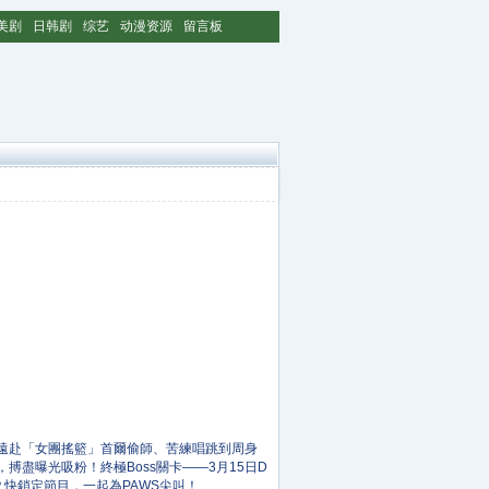
美剧
日韩剧
综艺
动漫资源
留言板
遠赴「女團搖籃」首爾偷師、苦練唱跳到周身
搏盡曝光吸粉！終極Boss關卡——3月15日D
？快鎖定節目，一起為PAWS尖叫！