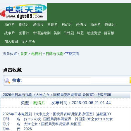
动作片
剧情片
爱情片
喜剧片
科幻片
恐怖片
动画片
惊悚片
战争片
犯罪片
华语连续剧
美剧
日韩剧
综艺
动漫资源
留言板
加入收藏
设为主页
当前位置：
首页
>
电视剧
>
日韩电视剧
>下载页面
点击收藏
搜索:
2026年日本电视剧《大米之女：国税局资料调查课·杂国室》连载至09
类型：
剧情片
发布时间：2026-03-06 21:01:44
◎译 名 おコメの女 -国税局資料調査課・雑国室-/米之女/コメの女
◎片 名 大米之女：国税局资料调查课·杂国室
◎年 代 2026