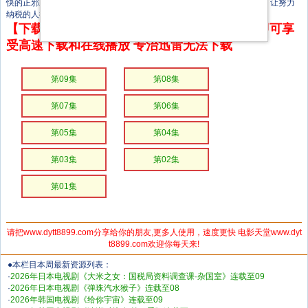
快的正邪对决为主轴，展现税务调查官如何凭专业与坚持维护社会公平，让努力
纳税的人得到应有的正义。
【下载地址】本站专属下载器：点击下方链接 即可享
受高速下载和在线播放 专治迅雷无法下载
第09集
第08集
第07集
第06集
第05集
第04集
第03集
第02集
第01集
请把www.dytt8899.com分享给你的朋友,更多人使用，速度更快 电影天堂www.dyt
t8899.com欢迎你每天来!
●本栏目本周最新资源列表：
·
2026年日本电视剧《大米之女：国税局资料调查课·杂国室》连载至09
·
2026年日本电视剧《弹珠汽水猴子》连载至08
·
2026年韩国电视剧《给你宇宙》连载至09