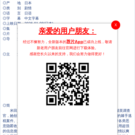
◎产 地 日本
◎类 别 剧情
◎语 言 日语
◎字 幕 中文字幕
◎上映日期 2026-01-08(日本)
X
◎集 数 9集
亲爱的用户朋友：
◎片 长 45分钟
◎导 演 田村直己
荐片App
经过不懈努力，全新版本的
已成功上线，敬请
楢木野礼
新老用户朋友前往官网进行下载体验。
塚本连平
感谢您长久以来的支持，我们会努力做得更好！
◎主 演 松岛菜菜子
佐野勇斗
长滨祢留
千叶雄大
高桥克实
户次重幸
大地真央
寺尾聪
安美佳
田中幸太朗
◎简 介
米田正子（松岛菜菜子 饰）是一名在东京国税局资料调查课任职的精英调查
官，她创立了新的“复杂国税事案处理室”，专门处理连主部门都难以着手的棘手逃
税案件。她招募了一群能力卓越却性格独特、不求升迁的成员，共同对付各类恶
意隐匿收入的逃税者。新部门成员各有怪癖，但在米田的带领下，他们运用超强
的信息搜集能力与调查技巧，将一个又一个狡猾的逃税分子逼入绝境。剧情以爽