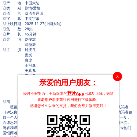
◎产 地 中国大陆
◎类 别 剧情/爱情
◎语 言 汉语普通话
◎字 幕 中文字幕
◎上映日期 2025-11-27(中国大陆)
◎集 数 28集
◎片 长 45分钟
◎导 演 刘俊杰
马薇薇
◎主 演 钟汉良
秦岚
白冰
王冠逸
王真儿
王一舟
X
亲爱的用户朋友：
张云琪
李嘉灏
陈瑾
荐片App
经过不懈努力，全新版本的
已成功上线，敬请
张太文
新老用户朋友前往官网进行下载体验。
◎简 介
感谢您长久以来的支持，我们会努力做得更好！
芭蕾舞艺术家谭思婷（秦岚 饰）退役归国，欲与当年被迫分开的恋人冯睿
（钟汉良 饰）破镜重圆，但是过去的误会如同天堑一般隔断两人。如今的冯睿独
自一个人带着孩子，生活如同深潭静水，谭思婷回来如同一颗石子搅乱了一切。
而谭思婷身边也有一个默默爱了她十年的暗恋者，这次勇敢追爱对她不离不弃。
冯睿和谭思婷彼此逃避对方，但是命运的漩涡却不断的将两人裹挟其中，令他们
爱恨两难。