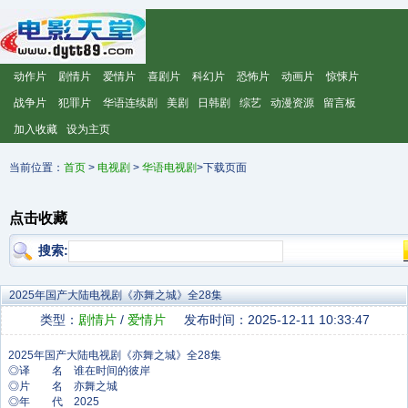
动作片
剧情片
爱情片
喜剧片
科幻片
恐怖片
动画片
惊悚片
战争片
犯罪片
华语连续剧
美剧
日韩剧
综艺
动漫资源
留言板
加入收藏
设为主页
当前位置：
首页
>
电视剧
>
华语电视剧
>下载页面
点击收藏
搜索:
2025年国产大陆电视剧《亦舞之城》全28集
类型：
剧情片
/
爱情片
发布时间：2025-12-11 10:33:47
◎译 名 谁在时间的彼岸
◎片 名 亦舞之城
◎年 代 2025