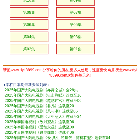
第10集
第09集
第08集
第07集
第06集
第05集
第04集
第03集
第02集
第01集
请把www.dytt8899.com分享给你的朋友,更多人使用，速度更快 电影天堂www.dyt
t8899.com欢迎你每天来!
●本栏目本周最新资源列表：
·
2025年国产大陆电视剧《亦舞之城》全28集
·
2025年国产大陆电视剧《狙击蝴蝶》连载至16
·
2025年国产大陆电视剧《超感迷宫》连载至06
·
2025年国产大陆电视剧《非凡》连载至20
·
2025年国产大陆电视剧《风与潮》连载至06
·
2025年国产大陆电视剧《大生意人》连载至34
·
2025年泰国电视剧《敌对蜜友》连载至06
·
2025年泰国电视剧《爱如永昼》连载至09
·
2025年泰国电视剧《逃灵噬影》连载至06
·
2025年国产大陆电视剧《爱·共生·逆世代：随机联盟》连载至04