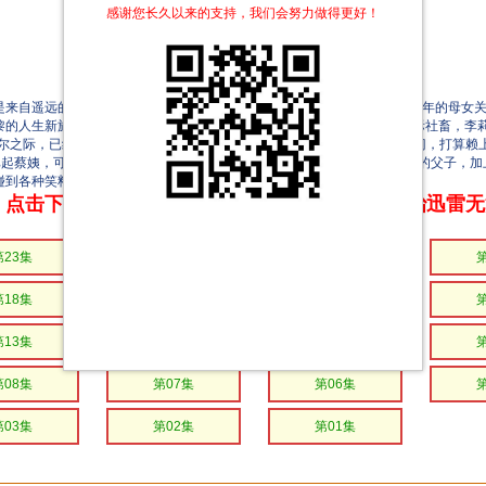
感谢您长久以来的支持，我们会努力做得更好！
自遥远的仙女座星系的母女。仙女座星人是没有感情的种族，虽然是千年的母女关
黎的人生新旅程开启之日被迫重启——李莉黎和小孟结婚了。 作为一个星际社畜，李
燕尔之际，已经花光所有财富还要挨半年才能回仙女星老家的蔡晓莺找上了门，打算赖
比起蔡姨，可谓棋逢对手。各怀心思的小夫妻，毒舌互怼的母女，身份倒置的父子，加
碰到各种笑料与挑战。
点击下方链接 即可享受高速下载和在线播放 专治迅雷
第23集
第22集
第21集
第18集
第17集
第16集
第13集
第12集
第11集
第08集
第07集
第06集
第03集
第02集
第01集