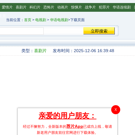
爱情片
喜剧片
科幻片
恐怖片
动画片
惊悚片
战争片
犯罪片
华语连续剧
主页
当前位置：
首页
>
电视剧
>
华语电视剧
>下载页面
类型：
喜剧片
发布时间：2025-12-06 16:39:48
X
亲爱的用户朋友：
荐片App
经过不懈努力，全新版本的
已成功上线，敬请
新老用户朋友前往官网进行下载体验。