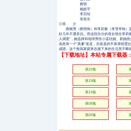
蔡明
杨皓宇
李宗恒
张昌生
◎简 介
蔡晓莺（蔡明饰）和李莉黎（李雪琴饰）是来
好几年不通音信。而这段生分的母女情在李莉
入调查”，她选择和地球男性小孟结婚。新婚
虽然有一个“真爹”老孟，但老孟的不靠谱程度
成团。这个散装家庭将在接下来的生活里不断
【下载地址】本站专属下载器：
第24集
第19集
第14集
第09集
第04集