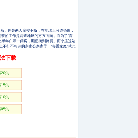
系，但是两人摩擦不断，在地球上分道扬镳，
莉黎的工作是调查地球的方方面面，而为了“深
上半年白嫖一间房，顺便搞到路费。而小孟这边
上不打不相识的亲家公亲家母，“毒舌家庭”就此
无法下载
第20集
第15集
第10集
第05集