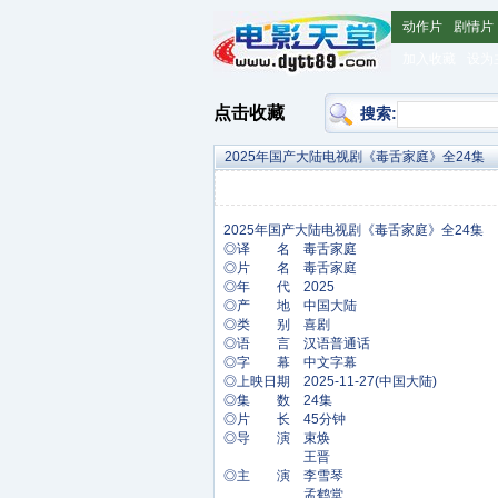
动作片
剧情片
加入收藏
设为
点击收藏
搜索:
2025年国产大陆电视剧《毒舌家庭》全24集
◎译 名 毒舌家庭
◎片 名 毒舌家庭
◎年 代 2025
◎产 地 中国大陆
◎类 别 喜剧
◎语 言 汉语普通话
◎字 幕 中文字幕
◎上映日期 2025-11-27(中国大陆)
◎集 数 24集
◎片 长 45分钟
◎导 演 束焕
王晋
◎主 演 李雪琴
孟鹤堂