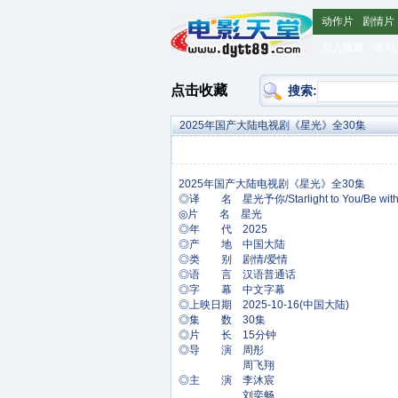
动作片
剧情片
加入收藏
设为
点击收藏
搜索:
2025年国产大陆电视剧《星光》全30集
◎译 名 星光予你/Starlight to You/Be with
◎片 名 星光
◎年 代 2025
◎产 地 中国大陆
◎类 别 剧情/爱情
◎语 言 汉语普通话
◎字 幕 中文字幕
◎上映日期 2025-10-16(中国大陆)
◎集 数 30集
◎片 长 15分钟
◎导 演 周彤
周飞翔
◎主 演 李沐宸
刘奕畅