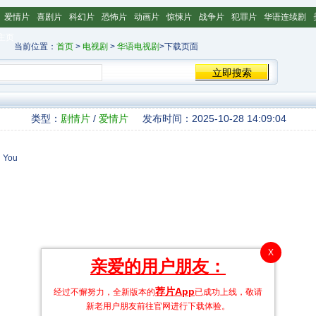
爱情片
喜剧片
科幻片
恐怖片
动画片
惊悚片
战争片
犯罪片
华语连续剧
主页
当前位置：
首页
>
电视剧
>
华语电视剧
>下载页面
类型：
剧情片
/
爱情片
发布时间：2025-10-28 14:09:04
 You
X
亲爱的用户朋友：
荐片App
经过不懈努力，全新版本的
已成功上线，敬请
新老用户朋友前往官网进行下载体验。