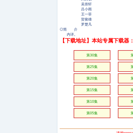
吴崇轩
吕小雨
王一菲
贺俊雄
罗楚凡
◎简 介
内详。
【下载地址】本站专属下载器：
第30集
第25集
第20集
第15集
第10集
第05集