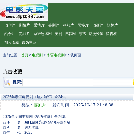
动作片
剧情片
爱情片
喜剧片
科幻片
恐怖片
动画片
惊悚片
战争片
犯罪片
华语连续剧
美剧
日韩剧
综艺
动漫资源
留言板
加入收藏
设为主页
当前位置：
首页
>
电视剧
>
华语电视剧
>下载页面
点击收藏
搜索:
2025年泰国电视剧《魅力航班》全24集
类型：
喜剧片
发布时间：2025-10-17 21:48:38
◎译 名 Jet Lag/เจ๊ทแหลก/时差综合征
◎片 名 魅力航班
◎年 代 2025