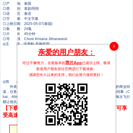
◎产 地 泰国
◎类 别 喜剧/同性
◎语 言 泰语
◎字 幕 中文字幕
◎上映日期 2025-05-07(泰国)
◎集 数 24集
◎片 长 45分钟
◎导 演 Chore Krisana Jitnaowarat
◎主 演 温查帕·苏梅提固
X
Laemluang
亲爱的用户朋友：
琵雅缇达·米提拉荣
帕克普泓·隆牧塞侗
荐片App
经过不懈努力，全新版本的
已成功上线，敬请
苏卡达·顾珑希
QP Nasiri Tantharat
新老用户朋友前往官网进行下载体验。
查缇夏索罗尔·彭皮邦
感谢您长久以来的支持，我们会努力做得更好！
Sprite Patteerat
◎简 介
外表淳朴的年轻男子Kreetha被迫成为濒临破产的廉价航空老板Porn的商业间
谍，任务是潜入充满秘密的竞争对手Glamorous航空公司。由于一群奇葩同事（C
hai、Allnew、Tidgif、Chaba和Sky）还有每趟航班都状况百出的乘客，每次飞行
都让他头痛欲裂！
【下载地址】本站专属下载器：点击下方链接 即可享
受高速下载和在线播放 专治迅雷无法下载
第24集
第23集