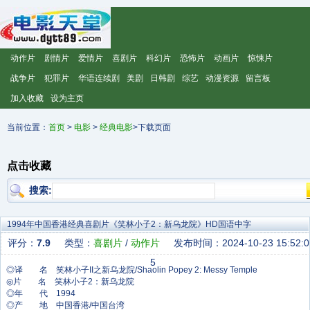
动作片
剧情片
爱情片
喜剧片
科幻片
恐怖片
动画片
惊悚片
战争片
犯罪片
华语连续剧
美剧
日韩剧
综艺
动漫资源
留言板
加入收藏
设为主页
当前位置：
首页
>
电影
>
经典电影
>下载页面
点击收藏
搜索:
1994年中国香港经典喜剧片《笑林小子2：新乌龙院》HD国语中字
评分：
7.9
类型：
喜剧片
/
动作片
发布时间：2024-10-23 15:52:0
5
◎译 名 笑林小子II之新乌龙院/Shaolin Popey 2: Messy Temple
◎片 名 笑林小子2：新乌龙院
◎年 代 1994
◎产 地 中国香港/中国台湾