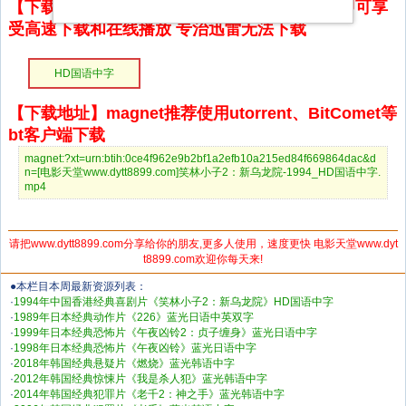
【下载地址】本站专属下载器：点击下方链接 即可享
受高速下载和在线播放 专治迅雷无法下载
HD国语中字
【下载地址】magnet推荐使用utorrent、BitComet等
bt客户端下载
magnet:?xt=urn:btih:0ce4f962e9b2bf1a2efb10a215ed84f669864dac&d
n=[电影天堂www.dytt8899.com]笑林小子2：新乌龙院-1994_HD国语中字.
mp4
请把www.dytt8899.com分享给你的朋友,更多人使用，速度更快 电影天堂www.dyt
t8899.com欢迎你每天来!
●本栏目本周最新资源列表：
·
1994年中国香港经典喜剧片《笑林小子2：新乌龙院》HD国语中字
·
1989年日本经典动作片《226》蓝光日语中英双字
·
1999年日本经典恐怖片《午夜凶铃2：贞子缠身》蓝光日语中字
·
1998年日本经典恐怖片《午夜凶铃》蓝光日语中字
·
2018年韩国经典悬疑片《燃烧》蓝光韩语中字
·
2012年韩国经典惊悚片《我是杀人犯》蓝光韩语中字
·
2014年韩国经典犯罪片《老千2：神之手》蓝光韩语中字