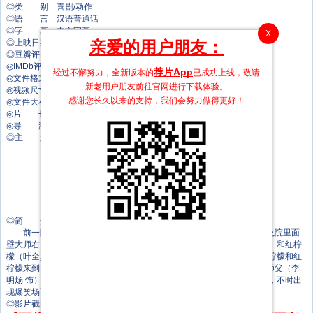
◎类 别 喜剧/动作
◎语 言 汉语普通话
◎字 幕 中文字幕
X
◎上映日期 1994-07-21(中国香港)
亲爱的用户朋友：
◎豆瓣评分 7.9/10 from 71822 users
◎IMDb评分 5.9/10 from 426 users
荐片App
经过不懈努力，全新版本的
已成功上线，敬请
◎文件格式 x264 + ACC
新老用户朋友前往官网进行下载体验。
◎视频尺寸 1920 x 1080
感谢您长久以来的支持，我们会努力做得更好！
◎文件大小 1883 MB
◎片 长 90 Mins
◎导 演 朱延平
◎主 演 郝劭文
释小龙
吴孟达
张卫健
元华
李名炀
叶全真
◎简 介
前一阵子销声匿迹的女魔头天魔再次出山，这次她的目的是印在乌龙院里面
壁大师右手掌舵洗髓经。于是，天魔收买了糊涂杀手黄柠檬（张卫健 饰）和红柠
檬（叶全真 饰），派两人前往乌龙院砍下面壁大师的右手掌带回来。黄柠檬和红
柠檬来到乌龙院后，遇上了寺内三名行踪怪诞的弟子，这三人不时与其师父（李
明炀 饰）斗法，红、黄柠檬却认为这三人不简单。这三名弟子行为古怪，不时出
现爆笑场面。最后红、黄柠檬能否完成任务？
◎影片截图