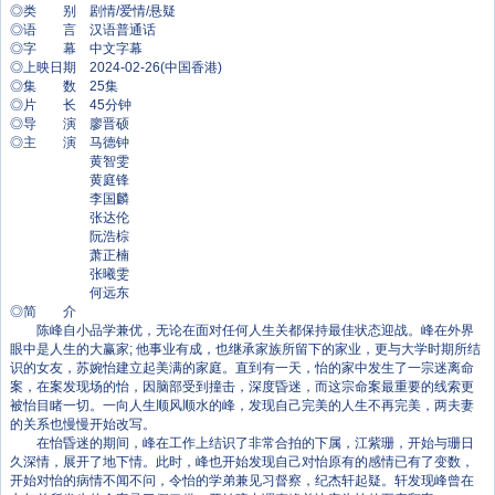
◎类 别 剧情/爱情/悬疑
◎语 言 汉语普通话
◎字 幕 中文字幕
◎上映日期 2024-02-26(中国香港)
◎集 数 25集
◎片 长 45分钟
◎导 演 廖晋硕
◎主 演 马德钟
黄智雯
黄庭锋
李国麟
张达伦
阮浩棕
萧正楠
张曦雯
何远东
◎简 介
陈峰自小品学兼优，无论在面对任何人生关都保持最佳状态迎战。峰在外界
眼中是人生的大赢家; 他事业有成，也继承家族所留下的家业，更与大学时期所结
识的女友，苏婉怡建立起美满的家庭。直到有一天，怡的家中发生了一宗迷离命
案，在案发现场的怡，因脑部受到撞击，深度昏迷，而这宗命案最重要的线索更
被怡目睹一切。一向人生顺风顺水的峰，发现自己完美的人生不再完美，两夫妻
的关系也慢慢开始改写。
在怡昏迷的期间，峰在工作上结识了非常合拍的下属，江紫珊，开始与珊日
久深情，展开了地下情。此时，峰也开始发现自己对怡原有的感情已有了变数，
开始对怡的病情不闻不问，令怡的学弟兼见习督察，纪杰轩起疑。轩发现峰曾在