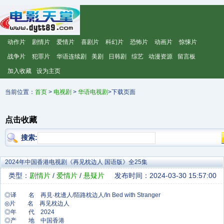
动作片
剧情片
爱情片
喜剧片
科幻片
恐怖片
动画片
惊悚片
战争片
犯罪片
华语连续剧
美剧
日韩剧
综艺
动漫资源
留言板
加入收藏
设为主页
当前位置：
首页
>
电视剧
>
华语电视剧
>下载页面
点击收藏
搜索:
2024年中国香港电视剧《再见枕边人 国语版》全25集
类型：
剧情片
/
爱情片
/
悬疑片
发布时间：2024-03-30 15:57:00
◎译 名 再見·枕邊人/陌路枕边人/In Bed with Stranger
◎片 名 再见枕边人
◎年 代 2024
◎产 地 中国香港