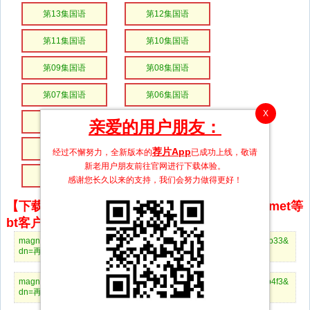
第13集国语
第12集国语
第11集国语
第10集国语
第09集国语
第08集国语
第07集国语
第06集国语
X
第05集国语
第04集国语
亲爱的用户朋友：
第03集国语
第02集国语
荐片App
经过不懈努力，全新版本的
已成功上线，敬请
新老用户朋友前往官网进行下载体验。
第01集国语
感谢您长久以来的支持，我们会努力做得更好！
【下载地址】magnet推荐使用utorrent、BitComet等
bt客户端下载
magnet:?xt=urn:btih:490414362737b776550f01cecbc284bc19cb4b33&
dn=再见枕边人第25集国语.mp4
magnet:?xt=urn:btih:4040505d25358737506c0fd083759020076ab4f3&
dn=再见枕边人第24集国语.mp4