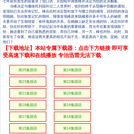
七年前所发生的命案录了假口供，开始暗中调查峰并决定为怡的至亲翻案。
当峰决定与珊移民到国外过二人世界时，收到怡终于从昏睡中苏醒的通知，
发现怡已失去所有记忆。峰在此时决定暂时放下与珊之间的感情，回到怡的身边
照顾她。怡在恢复记忆的期间，慢慢发现峰原来隐藏着许多不可告人的秘密，两
夫妻开始了互相猜疑，各怀鬼胎的关系。在婚姻上缺乏安全感的怡，决定向轩求
助。怡在轩的帮助下，开始记起当年命案的重要线索，而当年在案发现场除了
怡，她还看到了自己最熟悉的背影，而自己对峰... 另一方，峰也对怡... 此时，陈
家发生了命案。难道这两夫妻真的相见不如不见，谁是真凶？是他、是她、还是
他们？
【下载地址】本站专属下载器：点击下方链接 即可享
受高速下载和在线播放 专治迅雷无法下载
第25集国语
第24集国语
第23集国语
第22集国语
第21集国语
第20集国语
第19集国语
第18集国语
第17集国语
第16集国语
第15集国语
第14集国语