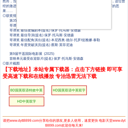
然而，当鲍勃的宿敌（西恩·潘 饰）在16年后再度现身，女儿也突然失踪，这位曾
经的激进分子仓促踏上了寻女之路，父女二人不得不直面他过往行为种下的恶
果……
◎获奖情况
第35届哥谭独立电影奖 (2025)
哥谭奖 最佳影片(提名)
哥谭奖 最佳改编剧本(提名) 保罗·托马斯·安德森
哥谭奖 最佳导演(提名) 保罗·托马斯·安德森
哥谭奖 最佳配角演出(提名) 本尼西奥·德尔·托罗/缇雅娜·泰勒
哥谭奖 年度突破演员(提名) 蔡斯·英菲尼迪
第9届平遥国际电影展 (2025)
首映单元最受欢迎影片(提名) 保罗·托马斯·安德森
◎影片截图
【下载地址】本站专属下载器：点击下方链接 即可享
受高速下载和在线播放 专治迅雷无法下载
BD国英双语特效中英
HD国英双语中英双字
双字
HD中英双字
请把www.dytt8899.com分享给你的朋友,更多人使用，速度更快 电影天堂www.dyt
t8899.com欢迎你每天来!