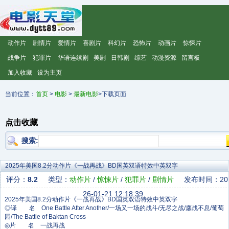
动作片
剧情片
爱情片
喜剧片
科幻片
恐怖片
动画片
惊悚片
战争片
犯罪片
华语连续剧
美剧
日韩剧
综艺
动漫资源
留言板
加入收藏
设为主页
当前位置：
首页
>
电影
>
最新电影
>下载页面
点击收藏
搜索:
2025年美国8.2分动作片《一战再战》BD国英双语特效中英双字
评分：
8.2
类型：
动作片
/
惊悚片
/
犯罪片
/
剧情片
发布时间：20
26-01-21 12:18:39
◎译 名 One Battle After Another/一场又一场的战斗/无尽之战/鏖战不息/葡萄
园/The Battle of Baktan Cross‎
◎片 名 一战再战