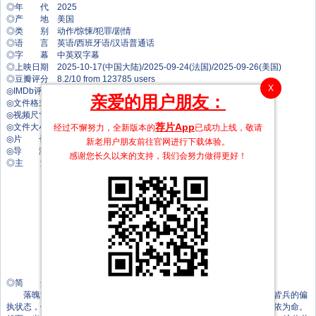
◎年 代 2025
◎产 地 美国
◎类 别 动作/惊悚/犯罪/剧情
◎语 言 英语/西班牙语/汉语普通话
◎字 幕 中英双字幕
◎上映日期 2025-10-17(中国大陆)/2025-09-24(法国)/2025-09-26(美国)
◎豆瓣评分 8.2/10 from 123785 users
X
◎IMDb评分 8.2/10 from 138000 users
亲爱的用户朋友：
◎文件格式 x264 + ACC
◎视频尺寸 1920 x 1080
荐片App
◎文件大小 5257 MB
经过不懈努力，全新版本的
已成功上线，敬请
◎片 长 162 Mins
新老用户朋友前往官网进行下载体验。
◎导 演 保罗·托马斯·安德森
感谢您长久以来的支持，我们会努力做得更好！
◎主 演 莱昂纳多·迪卡普里奥
西恩·潘
本尼西奥·德尔·托罗
蔡斯·英菲尼迪
缇雅娜·泰勒
雷吉娜·赫尔
伍德·哈里斯
阿拉娜·哈伊姆
保罗·格里姆斯塔德
莎娜·麦克黑尔
◎简 介
落魄潦倒的革命者鲍勃（莱昂纳多·迪卡普里奥 饰）终日生活在草木皆兵的偏
执状态，他与世隔绝，只和坚韧自立的女儿薇拉（蔡斯·英菲尼迪 饰）相依为命。