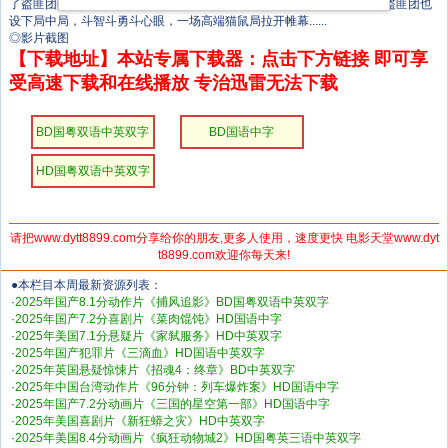
了盗匪团的幕后狼王傅隆生（梁家辉 饰）。当警方布下天罗地网之时，盗匪团也
设下局中局，斗智斗勇斗心眼，一场高端猫鼠局拉开帷幕......
◎影片截图
【下载地址】本站专属下载器：点击下方链接 即可享
受高速下载和在线播放 专治迅雷无法下载
BD国粤双语中英双字
BD国语中字
HD国粤双语中英双字
请把www.dytt8899.com分享给你的朋友,更多人使用，速度更快 电影天堂www.dyt
t8899.com欢迎你每天来!
●本栏目本周最新资源列表：
·
2025年国产8.1分动作片《捕风追影》BD国粤双语中英双字
·
2025年国产7.2分喜剧片《菜肉馄饨》HD国语中字
·
2025年美国7.1分悬疑片《家弑服务》HD中英双字
·
2025年国产犯罪片《三滴血》HD国语中英双字
·
2025年英国悬疑惊悚片《招魂4：终章》BD中英双字
·
2025年中国台湾动作片《96分钟：列车爆炸案》HD国语中字
·
2025年国产7.2分动画片《三国的星空第一部》HD国语中字
·
2025年美国喜剧片《新狂蟒之灾》HD中英双字
·
2025年美国8.4分动画片《疯狂动物城2》HD国粤英三语中英双字