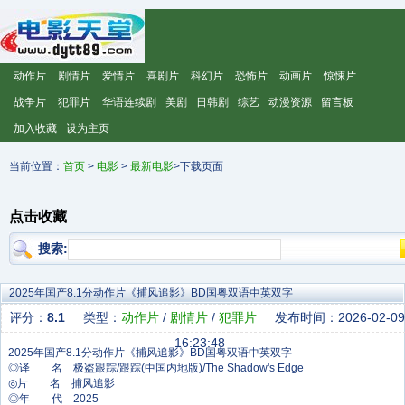
动作片
剧情片
爱情片
喜剧片
科幻片
恐怖片
动画片
惊悚片
战争片
犯罪片
华语连续剧
美剧
日韩剧
综艺
动漫资源
留言板
加入收藏
设为主页
当前位置：
首页
>
电影
>
最新电影
>下载页面
点击收藏
搜索:
2025年国产8.1分动作片《捕风追影》BD国粤双语中英双字
评分：
8.1
类型：
动作片
/
剧情片
/
犯罪片
发布时间：2026-02-09
16:23:48
◎译 名 极盗跟踪/跟踪(中国内地版)/The Shadow's Edge
◎片 名 捕风追影
◎年 代 2025