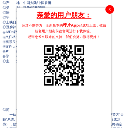
◎产 地 中国大陆/中国香港
◎类 别 动作/犯罪/剧情
X
◎语 言 汉语普通话/粤语
亲爱的用户朋友：
◎字 幕 中英双字幕
◎上映日期 2025-08-16(中国大陆)
荐片App
经过不懈努力，全新版本的
已成功上线，敬请
◎豆瓣评分 8.1/10 from 514152 users
新老用户朋友前往官网进行下载体验。
◎IMDb评分 7.1/10 from 8100 users
感谢您长久以来的支持，我们会努力做得更好！
◎文件格式 x264 + ACC
◎视频尺寸 1920 x 1080
◎文件大小 4790 MB
◎片 长 142 Mins
◎导 演 杨子
◎主 演 成龙
张子枫
梁家辉
此沙
文俊辉
周政杰
王杍逸
郎月婷
林秋楠
王振威
◎简 介
一伙天才盗匪劫走数亿资产，却凭借超强反侦察能力全身而退，戏耍警方“天
眼”系统。一筹莫展之际，澳门司警局请回了隐退多年的跟踪专家黄德忠（成龙
饰），他培养年轻司警何秋果（张子枫 饰）等人，重组“神秘跟踪队”，最终锁定