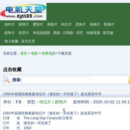
动作片
剧情片
爱情片
喜剧片
科幻片
恐怖片
动画片
惊悚片
战争片
犯罪片
华语连续剧
美剧
日韩剧
综艺
动漫资源
留言板
加入收藏
设为主页
当前位置：
首页
>
电影
>
经典电影
>下载页面
点击收藏
搜索:
1992年英国经典家庭传记片《漫长的一天结束了》蓝光英语中字
评分：
7.5
类型：
传记片
/
剧情片
发布时间：2025-10-02 11:34:1
6
◎译 名 The Long Day Closes/长日将尽
◎片 名 漫长的一天结束了
◎年 代 1992