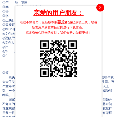
◎产 地 英国
◎类 别 家庭/传记/剧情
X
亲爱的用户朋友：
◎语 言 英语
◎字 幕 中文字幕
◎上映日期 1992-05-22(英国)
荐片App
经过不懈努力，全新版本的
已成功上线，敬请
◎豆瓣评分 7.5/10 from 1244 users
新老用户朋友前往官网进行下载体验。
◎IMDb评分 7.3/10 from 4300 users
感谢您长久以来的支持，我们会努力做得更好！
◎文件格式 x264 + ACC
◎视频尺寸 1920 x 1080
◎文件大小 2697 MB
◎片 长 85 Mins
◎导 演 特伦斯·戴维斯
◎主 演 玛乔丽·耶茨
尼古拉斯·拉蒙特
Tina Malone
帕特里西亚·莫里森
◎简 介
镜头聚焦在一个名叫巴德（Leigh McCormack 饰）的男孩身上，巴德很早就
失去了父亲，和母亲（Marjorie Yates 饰）以及哥哥一起过着相依为命的生活。整
个童年时代在巴德的回忆里都笼罩在孤独和寂寞之中，在学校里，他一个人上
课，一个人发呆，一个人回家，还要是不是的提防班上强壮的男生对他的威胁和
嘲笑。
回家后，巴德也总是一个人待着，母亲建议他多和朋友们在一起玩，但她并
不知道的是，巴德甚至都没有一个能真正称得上朋友的伙伴。巴德整日里将时间
花在观察凝听这个世界和胡思乱想上，入夜，可怕的噩梦便会找上门来。就这样
日复一日，巴德长大了，当再度回忆这段平凡而又独特的童年时，巴德会有怎样