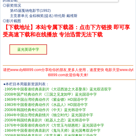
的感受呢？
◎获奖情况
第45届戛纳电影节(1992)
主竞赛单元 金棕榈奖(提名) 特伦斯·戴维斯
◎影片截图
【下载地址】本站专属下载器：点击下方链接 即可享
受高速下载和在线播放 专治迅雷无法下载
蓝光英语中字
请把www.dytt8899.com分享给你的朋友,更多人使用，速度更快 电影天堂www.dyt
t8899.com欢迎你每天来!
●本栏目本周最新资源列表：
·
1995年中国香港经典喜剧片《大话西游之大圣娶亲》蓝光双语双字
·
2008年国产经典动作片《三国之见龙卸甲》蓝光国语中字
·
1969年中国台湾经典动作片《紫金镖》HD国语中字
·
1983年中国香港经典动作片《水晶人》HD国语中字
·
2006年韩国经典奇幻动作片《中天》蓝光韩语中字
·
1994年中国台湾经典剧情片《独立时代》蓝光国语中字
·
2006年韩国经典喜剧片《机器人之恋》蓝光韩语中字
·
1976年中国香港经典动作片《方世玉与胡惠乾》蓝光国语中字
·
1984年中国香港经典喜剧片《鬼马天师》蓝光国粤双语中字
·
2008年韩国经典喜剧片《非常主播》蓝光国粤韩三语中字