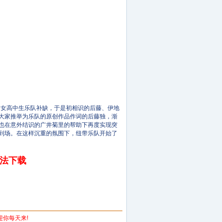
女高中生乐队补缺，于是初相识的后藤、伊地
被大家推举为乐队的原创作品作词的后藤独，渐
独也在意外结识的广井菊里的帮助下再度实现突
众到场。在这样沉重的氛围下，纽带乐队开始了
无法下载
欢迎你每天来!