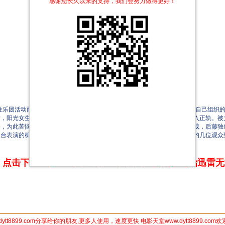
感谢您长久以来的支持，我们会努力做得更好！
团活动而开始练习吉他。某天，后藤独在路上被鼓手伊地知虹夏邀请去自己组织的
其后，阳光女生喜多也加入团队，个性鲜明的四个女孩各司其职，乐队准备步入正轨。
风格，为此苦恼不已。经过一番自我探索与朋友的鼓励，原创曲目终于创作完成，后藤
次登台表演的机会。没想到演出当日受到台风的影响，直到开场前也只有零散的几位观
点击下方链接 即可享受高速下载和在线播放 专治迅雷
dytt8899.com分享给你的朋友,更多人使用，速度更快 电影天堂www.dytt8899.com