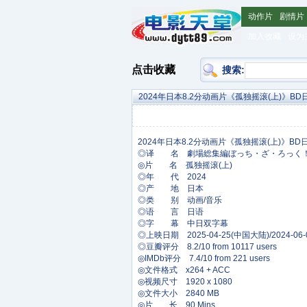
动作片
剧情片
加入收藏
设为
点击收藏
搜索:
2024年日本8.2分动画片《孤独摇滚(上)》B
◎译 名 劇場総集編ぼっち・ざ・ろっく！ 
◎片 名 孤独摇滚(上)
◎年 代 2024
◎产 地 日本
◎类 别 动画/音乐
◎语 言 日语
◎字 幕 中日双字幕
◎上映日期 2025-04-25(中国大陆)/2024-06-
◎豆瓣评分 8.2/10 from 10117 users
◎IMDb评分 7.4/10 from 221 users
◎文件格式 x264 + ACC
◎视频尺寸 1920 x 1080
◎文件大小 2840 MB
◎片 长 90 Mins