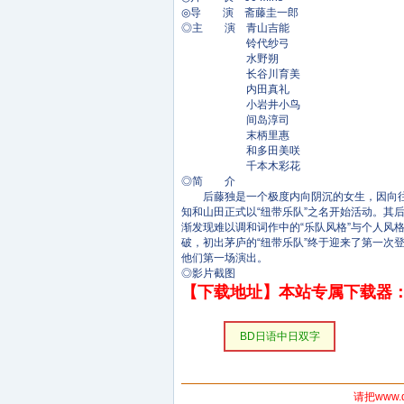
◎导 演 斋藤圭一郎
◎主 演 青山吉能
铃代纱弓
水野朔
长谷川育美
内田真礼
小岩井小鸟
间岛淳司
末柄里惠
和多田美咲
千本木彩花
◎简 介
后藤独是一个极度内向阴沉的女生，因向往乐
知和山田正式以“纽带乐队”之名开始活动。
渐发现难以调和词作中的“乐队风格”与个人
破，初出茅庐的“纽带乐队”终于迎来了第一
他们第一场演出。
◎影片截图
【下载地址】本站专属下载器：
BD日语中日双字
请把www.