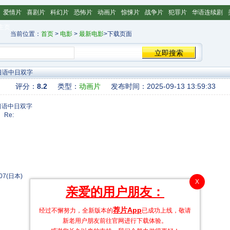
爱情片
喜剧片
科幻片
恐怖片
动画片
惊悚片
战争片
犯罪片
华语连续剧
主页
当前位置：
首页
>
电影
>
最新电影
>下载页面
D日语中日双字
评分：
8.2
类型：
动画片
发布时间：2025-09-13 13:59:33
Re:
07(日本)
X
亲爱的用户朋友：
荐片App
经过不懈努力，全新版本的
已成功上线，敬请
新老用户朋友前往官网进行下载体验。