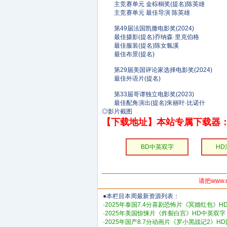
主竞赛单元 金棕榈奖(提名)陈英雄
主竞赛单元 最佳导演 陈英雄
第49届法国凯撒电影奖(2024)
最佳摄影(提名)乔纳森·里克伯格
最佳服装(提名)陈女氤溪
最佳布景(提名)
第29届美国评论家选择电影奖(2024)
最佳外语片(提名)
第33届哥谭独立电影奖(2023)
最佳配角演出(提名)朱丽叶·比诺什
◎影片截图
【下载地址】本站专属下载器：
BD中英双字
H
请把www.
●本栏目本周最新资源列表：
·
2025年泰国7.4分喜剧恐怖片《冥婚红包》H
·
2025年美国惊悚片《炸裂白宫》HD中英双字
·
2025年国产8.7分动画片《罗小黑战记2》H