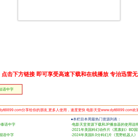
点击下方链接 即可享受高速下载和在线播放 专治迅雷
D法语中字
dytt8899.com分享给你的朋友,更多人使用，速度更快 电影天堂www.dytt8899.com
●本栏目本周最热门资源列表：
D泰语中字
·
电影天堂资源下载和JP播放器的使用说
·
2021年美国科幻动作片《黑寡妇》BD
D国语中字
·
2024年美国8.0分科幻片《荒野机器人