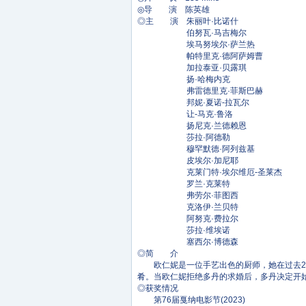
◎导 演 陈英雄
◎主 演 朱丽叶·比诺什
伯努瓦·马吉梅尔
埃马努埃尔·萨兰热
帕特里克·德阿萨姆曹
加拉泰亚·贝露琪
扬·哈梅内克
弗雷德里克·菲斯巴赫
邦妮·夏诺-拉瓦尔
让-马克·鲁洛
扬尼克·兰德赖恩
莎拉·阿德勒
穆罕默德·阿列兹基
皮埃尔·加尼耶
克莱门特·埃尔维厄-圣莱杰
罗兰·克莱特
弗劳尔·菲图西
克洛伊·兰贝特
阿努克·费拉尔
莎拉·维埃诺
塞西尔·博德森
◎简 介
欧仁妮是一位手艺出色的厨师，她在过去20
肴。当欧仁妮拒绝多丹的求婚后，多丹决定开
◎获奖情况
第76届戛纳电影节(2023)