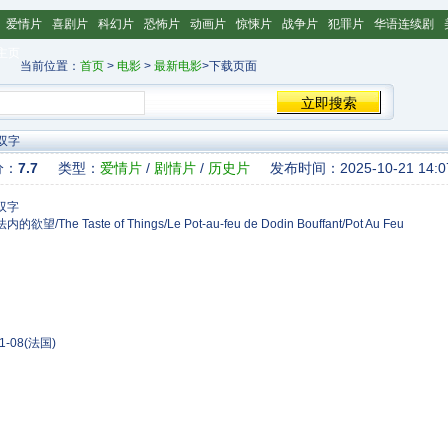
爱情片
喜剧片
科幻片
恐怖片
动画片
惊悚片
战争片
犯罪片
华语连续剧
主页
当前位置：
首页
>
电影
>
最新电影
>下载页面
双字
分：
7.7
类型：
爱情片
/
剧情片
/
历史片
发布时间：2025-10-21 14:0
Taste of Things/Le Pot-au-feu de Dodin Bouffant/Pot Au Feu
1-08(法国)