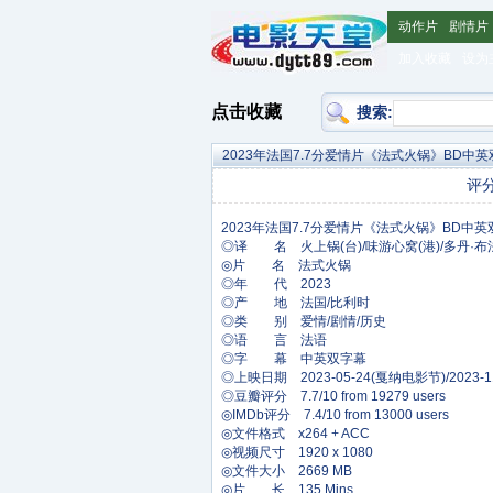
动作片
剧情片
加入收藏
设为
点击收藏
搜索:
2023年法国7.7分爱情片《法式火锅》BD中英
评
◎译 名 火上锅(台)/味游心窝(港)/多丹·布法内的欲望/The 
◎片 名 法式火锅
◎年 代 2023
◎产 地 法国/比利时
◎类 别 爱情/剧情/历史
◎语 言 法语
◎字 幕 中英双字幕
◎上映日期 2023-05-24(戛纳电影节)/2023-1
◎豆瓣评分 7.7/10 from 19279 users
◎IMDb评分 7.4/10 from 13000 users
◎文件格式 x264 + ACC
◎视频尺寸 1920 x 1080
◎文件大小 2669 MB
◎片 长 135 Mins