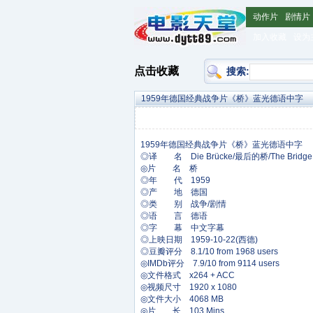
动作片
剧情片
加入收藏
设为
点击收藏
搜索:
1959年德国经典战争片《桥》蓝光德语中字
◎译 名 Die Brücke/最后的桥/The Bridge
◎片 名 桥
◎年 代 1959
◎产 地 德国
◎类 别 战争/剧情
◎语 言 德语
◎字 幕 中文字幕
◎上映日期 1959-10-22(西德)
◎豆瓣评分 8.1/10 from 1968 users
◎IMDb评分 7.9/10 from 9114 users
◎文件格式 x264 + ACC
◎视频尺寸 1920 x 1080
◎文件大小 4068 MB
◎片 长 103 Mins