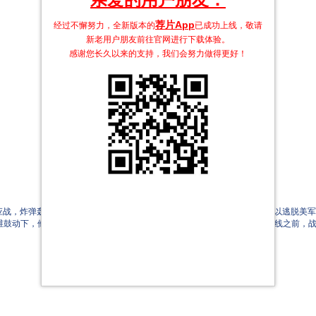
荐片App
经过不懈努力，全新版本的
已成功上线，敬请
新老用户朋友前往官网进行下载体验。
感谢您长久以来的支持，我们会努力做得更好！
应战，炸弹轰塌了小镇附近的桥梁，前线步步逼近，德国士兵忙不迭撤离，以逃脱美
维鼓动下，他们竟然面对炮火连天的危险境地却毫无畏惧。而其实，在上前线之前，