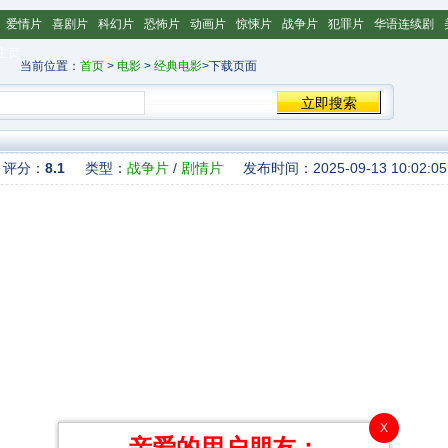
爱情片
喜剧片
科幻片
恐怖片
动画片
惊悚片
战争片
犯罪片
华语连续剧
主页
当前位置：
首页
>
电影
>
经典电影
>下载页面
评分：
8.1
类型：
战争片
/
剧情片
发布时间：2025-09-13 10:02:05
X
亲爱的用户朋友：