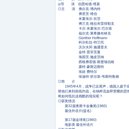
◎导 演 伯恩哈德·维基
◎主 演 弗尔克·博内特
弗里茨·维伯
米夏埃尔·欣茨
弗兰克·格拉布雷得勒支
卡尔·米夏埃尔·巴尔策
福尔克·莱希滕布林克
Günther Hoffmann
科尔杜拉·特兰托
沃尔夫冈·施通普夫
金特·普菲茨曼
海因茨·施皮茨纳
西格弗雷德·斯楚瑞伯格
露特·豪斯迈斯特
埃娃·费特尔
埃迪特·舒尔策-韦斯特鲁姆
◎简 介
1945年4月，战争已近尾声，德国人疲于
替他们来到前线作战，在纳粹流血即荣耀的思
将如何抵抗这残酷的现实呢？
◎获奖情况
第32届奥斯卡金像奖(1960)
最佳外语片(提名)
第17届金球奖(1960)
电影类 最佳外语片