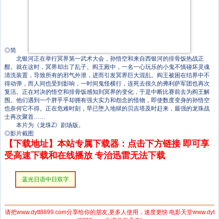
西尾德
安西正弘
宫尾秀幸
私市淳
玄田哲章
八奈见乘儿
◎简 介
北银河正在举行冥界第一武术大会，孙悟空和来自西银河的排骨饭热战正
酣。就在这时，冥界却出了乱子。阎王殿中，一名一心玩乐的小鬼不慎碰坏灵魂
清洗装置，导致所有的邪气外泄，进而引发冥界巨大混乱。阎王被困在结界中不
得动弹，而人间也受到影响，一时间鬼怪横行，连死去很久的弗利萨军团也再次
复活。正在对决的悟空和排骨饭感知到冥界的变化，于是中断比赛前去为阎王解
围。他们遇到一个胖乎乎却拥有强大实力和怨念的怪物，即使数度变身的孙悟空
也奈何它不得。正在危难时刻，早已堕入地狱的贝吉塔及时赶来，最强的龙珠战
士再次聚首……
本片为《龙珠Z》剧场版。
◎影片截图
【下载地址】本站专属下载器：点击下方链接 即可享
受高速下载和在线播放 专治迅雷无法下载
蓝光日语中日双字
请把www.dytt8899.com分享给你的朋友,更多人使用，速度更快 电影天堂www.dyt