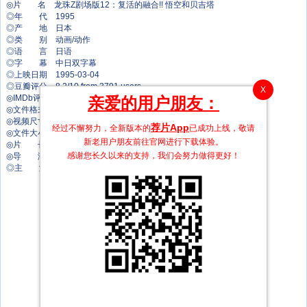
◎片 名 龙珠Z剧场版12：复活的融合!! 悟空和贝吉塔
◎年 代 1995
◎产 地 日本
◎类 别 动画/动作
◎语 言 日语
◎字 幕 中日双字幕
◎上映日期 1995-03-04
◎豆瓣评分 8.2/10 from 3791 users
X
◎IMDb评分 7.6/10 from 13387 users
亲爱的用户朋友：
◎文件格式 x264 + ACC
◎视频尺寸 1920 x 1036
荐片App
经过不懈努力，全新版本的
已成功上线，敬请
◎文件大小 1616 MB
新老用户朋友前往官网进行下载体验。
◎片 长 50 Mins
感谢您长久以来的支持，我们会努力做得更好！
◎导 演 山内重保
◎主 演 野泽雅子
堀川亮
草尾毅
皆口裕子
绿川光
鹤弘美
渡边菜生子
乡里大辅
中尾隆圣
槐柳二
山本圭子
岛田敏