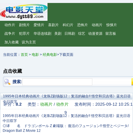
动作片
剧情片
爱情片
喜剧片
科幻片
恐怖片
动画片
惊悚片
战争片
犯罪片
华语连续剧
美剧
日韩剧
综艺
动漫资源
留言板
加入收藏
设为主页
当前位置：
首页
>
电影
>
经典电影
>下载页面
点击收藏
搜索:
1995年日本经典动画片《龙珠Z剧场版12：复活的融合!! 悟空和贝吉塔》蓝光日语
中日双字
评分：
8.2
类型：
动画片
/
动作片
发布时间：2025-09-12 10:25:1
9
◎译 名 ドラゴンボール Z 劇場版： 復活のフュージョン!! 悟空とベジータ/
Dragon Ball Z Movie 12