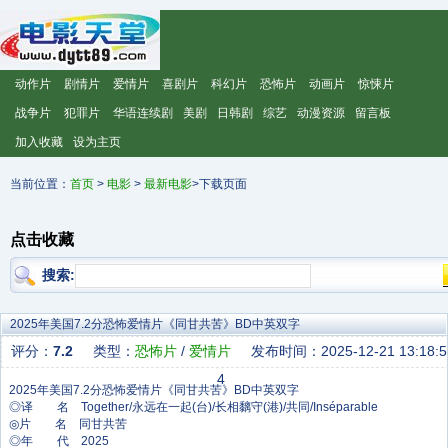
动作片
剧情片
爱情片
喜剧片
科幻片
恐怖片
动画片
惊悚片
战争片
犯罪片
华语连续剧
美剧
日韩剧
综艺
动漫资源
留言板
加入收藏
设为主页
当前位置：
首页
>
电影
>
最新电影
>下载页面
点击收藏
搜索:
2025年美国7.2分恐怖爱情片《同甘共苦》BD中英双字
评分：
7.2
类型：
恐怖片
/
爱情片
发布时间：2025-12-21 13:18:5
4
◎译 名 Together/永远在一起(台)/长相黐守(港)/共同/Inséparable
◎片 名 同甘共苦
◎年 代 2025