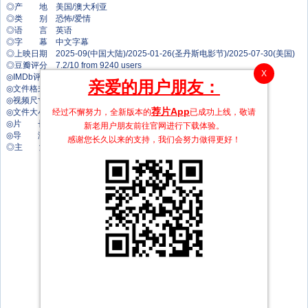
◎产 地 美国/澳大利亚
◎类 别 恐怖/爱情
◎语 言 英语
◎字 幕 中文字幕
◎上映日期 2025-09(中国大陆)/2025-01-26(圣丹斯电影节)/2025-07-30(美国)
◎豆瓣评分 7.2/10 from 9240 users
X
◎IMDb评分 6.9/10 from 21280 users
亲爱的用户朋友：
◎文件格式 x264 + ACC
◎视频尺寸 1920 x 1040
荐片App
经过不懈努力，全新版本的
已成功上线，敬请
◎文件大小 3200 MB
◎片 长 102 Mins
新老用户朋友前往官网进行下载体验。
◎导 演 迈克尔·尚克斯
感谢您长久以来的支持，我们会努力做得更好！
◎主 演 戴夫·弗兰科
爱丽森·布里
达蒙·海瑞曼
米娅·莫里西
卡尔·里奇蒙德
杰克·肯尼
弗朗塞斯卡·沃特斯
阿尔金·阿贝拉
萨拉·朗
罗伯·布朗
埃罗拉·伊瑞思
查理·里斯
MJ·多宁
汤姆·康斯丁