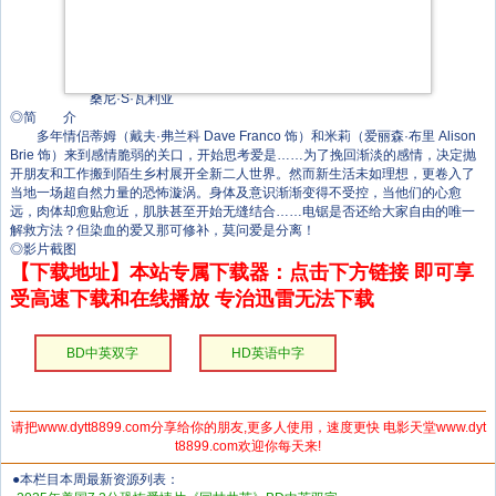
梅兰妮·贝蒂
弗林·宛丁
南希·芬恩
马克·罗宾逊
迈克尔·尚克斯
桑尼·S·瓦利亚
◎简 介
多年情侣蒂姆（戴夫·弗兰科 Dave Franco 饰）和米莉（爱丽森·布里 Alison
Brie 饰）来到感情脆弱的关口，开始思考爱是……为了挽回渐淡的感情，决定抛
开朋友和工作搬到陌生乡村展开全新二人世界。然而新生活未如理想，更卷入了
当地一场超自然力量的恐怖漩涡。身体及意识渐渐变得不受控，当他们的心愈
远，肉体却愈贴愈近，肌肤甚至开始无缝结合……电锯是否还给大家自由的唯一
解救方法？但染血的爱又那可修补，莫问爱是分离！
◎影片截图
【下载地址】本站专属下载器：点击下方链接 即可享
受高速下载和在线播放 专治迅雷无法下载
BD中英双字
HD英语中字
请把www.dytt8899.com分享给你的朋友,更多人使用，速度更快 电影天堂www.dyt
t8899.com欢迎你每天来!
●本栏目本周最新资源列表：