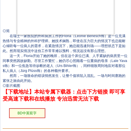
欧努尔·克图穆斯
阿里·坎达斯
穆斯塔法·库祖克
妮可·巴赫曼
奥利弗·巴尔
索菲·巴尔
◎简 介
在瑞士一家医院的外科病房工作的Floria（Leonie Benesch饰）是一位充满
热情与专业精神的外科护理师。她技术娴熟，即使在压力巨大的情况下也总能耐
心倾听每一位病人的需求，在紧急情况下，她总能迅速到场——理想状态下是如
此。然而现实情况中这份工作常常难以预料，情况远没有那么理想。
这一天，Floria开始了她的晚班，但在这个床位已满、人手紧缺的病房里一位
同事突然因故缺勤。尽管工作繁忙，她仍尽心照顾着一位重病的母亲（Lale Yava
s饰）和一位焦急等待诊断的老人（Urs Bihler饰），同样细致周到地应对着那位
私人病人（Jürg Plüss饰）的各种额外要求。
然而，一场致命的错误悄然发生，让整个值班陷入混乱。一场与时间赛跑的
紧张之旅由此开始。
◎影片截图
【下载地址】本站专属下载器：点击下方链接 即可享
受高速下载和在线播放 专治迅雷无法下载
BD中英双字