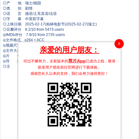
◎产 地 瑞士/德国
◎类 别 剧情
◎语 言 德语/土耳其语/法语
◎字 幕 中英双字幕
◎上映日期 2025-02-17(柏林电影节)/2025-02-27(瑞士)
◎豆瓣评分 8.2/10 from 5473 users
◎IMDb评分 7.9/10 from 2735 users
◎文件格式 x264 + ACC
X
◎视频尺寸 1920 x 1080
亲爱的用户朋友：
◎文件大小 2828 MB
◎片 长 92 Mins
荐片App
经过不懈努力，全新版本的
已成功上线，敬请
◎导 演 佩特拉·比翁迪娜·沃尔普
◎主 演 莉奥妮·贝尼希
新老用户朋友前往官网进行下载体验。
桑娅·里森
感谢您长久以来的支持，我们会努力做得更好！
阿利雷扎·贝拉姆
塞尔玛·贾玛·阿尔丁
玛格丽塔·肖赫
乌尔斯·拜勒
阿尔巴纳·阿嘉
里德万·穆拉蒂
乌班·圭古埃穆德
伊丽莎白·罗尔
海因茨·韦思林
桃乐丝·舍弗
朱格·普拉斯
伊娃·弗雷德霍姆