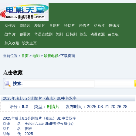
动作片
剧情片
爱情片
喜剧片
科幻片
恐怖片
动画片
惊悚片
战争片
犯罪片
华语连续剧
美剧
日韩剧
综艺
动漫资源
留言板
加入收藏
设为主页
当前位置：
首页
>
电影
>
最新电影
>下载页面
点击收藏
搜索:
2025年瑞士8.2分剧情片《夜班》BD中英双字
评分：
8.2
类型：
剧情片
发布时间：2025-08-21 20:26:28
◎译 名 Heldin/Late Shift/失控夜班(台)
◎片 名 夜班
◎年 代 2025