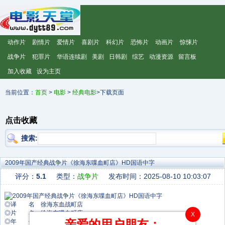
动作片
剧情片
爱情片
喜剧片
科幻片
恐怖片
动画片
惊悚片
战争片
犯罪片
华语连续剧
美剧
日韩剧
综艺
动漫资源
留言板
加入收藏
设为主页
当前位置：
首页
>
电影
>
经典电影
>下载页面
点击收藏
搜索:
2009年国产经典战争片《徐海东喋血町店》HD国语中字
评分：
5.1
类型：
战争片
发布时间：2025-08-10 10:03:07
◎译 名 徐海东血战町店
◎片 名 徐海东喋血町店
X
亲爱的用户朋友：
◎年 代 2009