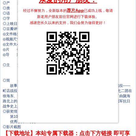
◎产 地 中国大陆
◎类 别 战争
荐片App
经过不懈努力，全新版本的
已成功上线，敬请
◎语 言 汉语普通话
新老用户朋友前往官网进行下载体验。
◎字 幕 中文字幕
感谢您长久以来的支持，我们会努力做得更好！
◎上映日期 2009-10-07
◎豆瓣评分 5.1/10 from 134 users
◎文件格式 x264 + ACC
◎视频尺寸 1920 x 1080
◎文件大小 1504 MB
◎片 长 91 Mins
◎导 演 安战军
安苏宁
◎主 演 许亚军
娜仁花
吴卫东
◎简 介
故事片《徐海东血战町店》讲述了发生在阳城县町店镇的一场著名战役——
町店战役。1938年7月6日，八路军第一一五师三四四旅和第三八六旅七七二团在
徐海东、黄克诚指挥下，在阳城县北部芦苇河畔的町店一带，成功伏击了由陇海
路北上的日军第二十五师团机械化部队，击毙日军千余人，这场战役在我军抗日
战争史上具有与“平型关大捷”同等重要的历史地位。
◎获奖情况
第10届百合奖(2010)
优秀影片二等奖
◎影片截图
【下载地址】本站专属下载器：点击下方链接 即可享