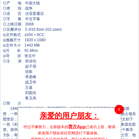
◎产 地 中国大陆
◎类 别 战争
◎语 言 汉语普通话
◎字 幕 中文字幕
◎上映日期 2008
◎豆瓣评分 5.3/10 from 102 users
◎文件格式 x264 + ACC
◎视频尺寸 1920 x 1080
◎文件大小 1442 MB
◎片 长 91 Mins
◎导 演 张玉中
◎主 演 宋佳伦
赵子琪
浩歌
李君峰
战卫华
王嘉
刘国光
鲁玉杰
◎简 介
1940年“百团大战”中，晋察冀军区一分区司令员杨成武率部在涞源县东团
X
亲爱的用户朋友：
堡，一举消灭了日军170多人的教导大队，取得了攻坚战的胜利。日军重新占领东
团堡后，在村头为日军阵亡士官立下一座石碑，并在碑的两面用日文和中文刻下
一首《长恨歌》。诗中用“一死遗憾不能歼灭八路军”，以示日军抱恨战败来源东团
荐片App
经过不懈努力，全新版本的
已成功上线，敬请
堡。侵华日军在河北涞源的东团堡设立了一个特殊的据点，实为日军的一个教导
新老用户朋友前往官网进行下载体验。
大队，有学员170人，都是战斗经验丰富的日军军官和武士道精神十足的士官。他