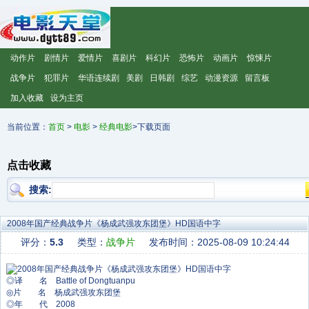
动作片
剧情片
爱情片
喜剧片
科幻片
恐怖片
动画片
惊悚片
战争片
犯罪片
华语连续剧
美剧
日韩剧
综艺
动漫资源
留言板
加入收藏
设为主页
当前位置：
首页
>
电影
>
经典电影
>下载页面
点击收藏
搜索:
2008年国产经典战争片《杨成武强攻东团堡》HD国语中字
评分：
5.3
类型：
战争片
发布时间：2025-08-09 10:24:44
◎译 名 Battle of Dongtuanpu
◎片 名 杨成武强攻东团堡
◎年 代 2008