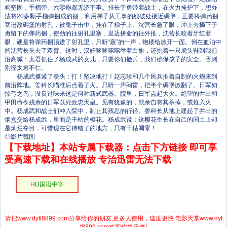
构坚固，手榴弹、六零炮都无济于事。排长于勇带着战士，在火力掩护下，想办
法将20多颗手榴弹捆成的捆，利用梯子从工事的残破处接近碉堡，正要将弹药捆
塞进敌碉堡的射孔，被鬼子击中，挂在了梯子上。沈营长急了眼，冲上去摘下于
勇留下的弹药捆，使劲的往射孔里塞，里边拼命的往外推，沈营长咬着牙红着
眼，硬是将弹药捆顶进了射孔里，只听“轰”的一声，炮楼给掀开一面。倒在血泊中
的沈营长失去了双臂。这时，汉奸哆哆嗦嗦举着白旗，还挑着一只虎头鞋到我前
沿高喊：太君抓住了杨成武的女儿，只要你们撤兵，我们确保孩子的安全。否则
别怪太君不仁。
杨成武攥紧了拳头：打！坚决地打！赵志珍和几个民兵推着自制的火炮来到
前沿阵地。姜科长瞄准后点着了火。只听一声闷雷，把半个碉堡掀翻了。日军如
惊弓之鸟，没反过味来这是何种新式武器。院里，日军点起大火。绝望的井出和
甲田命令残余的日军以死效忠天皇。见有犹豫的，就亲自将其杀掉，或推入火
中。杨成武和战士们冲入院中，制止其残忍的行径。姜科长从地上建起了井出的
烟盒交给杨成武，里面是干枯的樱花。杨成武说：这樱花生长在自己的国土上却
是灿烂夺目，可惜现在它待错了的地方，只有干枯凋零！
◎影片截图
【下载地址】本站专属下载器：点击下方链接 即可享
受高速下载和在线播放 专治迅雷无法下载
HD国语中字
请把www.dytt8899.com分享给你的朋友,更多人使用，速度更快 电影天堂www.dyt