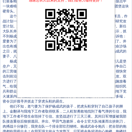
感谢您长久以来的支持，我们会努力做得更好！
们装备精良，弹药充足。据点所处地势险要，易守难攻，是周边地带日军据点中
一块难啃的骨头。杨成武在“百团大战”井陉战役进入尾声后，就盯上了东团堡这块
硬骨头。
这个被聂荣臻司令员笑称为“好战分子”、“三天不打仗手就痒痒”的指挥员，作
战计划一经批准，就马不停蹄的奔赴前沿阵地察看地形，召集营以上干部研究攻
坚计划。东团堡据点里，日军新旧大队长交接仪式正在热烈的气氛中进行。新任
大队长井出传达人见旅团长的命令，一定要活捉杨成武。已卸任的甲田表示，抓
不到杨成武决不回国度假。井出劝甲田回国与夫人团聚，甲田悲伤地要告诉他：
爱妻为了让我无牵无挂地投入大东亚圣战，三年前在送我离岛时割颈自刎了。井
出也有感触地拿出一朵干枯的樱花：这是妻子临别时相赠的礼物，当我效命沙场
之日，就是这樱花灿烂夺目之时。二人甘为天皇孝命，可谓如出一辙。杨成武的
妻子、八路军干事兼地委妇委书记赵志珍在灯下细心的缝着虎头鞋。
杨成武写完日记对妻子说：就要打仗了，把小易生送到老勺家吧，那儿是堡
垒户，又有个和易生同龄的娃娃做伴。攻坚战在夜里发起。营长沈立强力争自己
的三营做突击队。枪林弹雨中，战士们跨过据点外的防护沟，避开电网，很快突
击到前沿阵地。日军凭借着坚固的工事和充足的弹药，向我军阵地发起反攻。双
方进行了数次冲锋与反冲锋的较量，难分高下。穷凶极恶的日军向我阵地施放毒
气，给我军造成严重损失。杨成武果断命令停止进攻，撤出战斗。赵志珍组织民
兵和群众奋力抢救受伤的指战员，为部队赶制防范毒气的口罩。姜科长与地下党
火速派内线与金翻译取得联系，尽快地解决毒气弹的问题。日军井出诡计多端，
密令汉奸搜寻并抓走了穿虎头鞋的易生。
他们不知，老勺妻为了保护杨成武的孩子，把虎头鞋穿到了自己孩子的脚
上。金翻译与我地下工作者取得联系，二人机智勇敢地找到了毒气弹的引信，我
地下工作者不惜生命毁掉了引信。攻坚战进行了三天三夜。其间日军增援被我部
队接连重创后狼狈逃回。井出、甲田气急败坏，命令士官大队倾巢而出拚刺刀，
肉搏战十分惨烈，我突击队一个排全部壮烈牺牲。杨成武命令炮兵：把全部的炮
弹都给我搭出去！在我军强大的火力攻势下，日军残余龟缩进中心炮楼。炮楼结