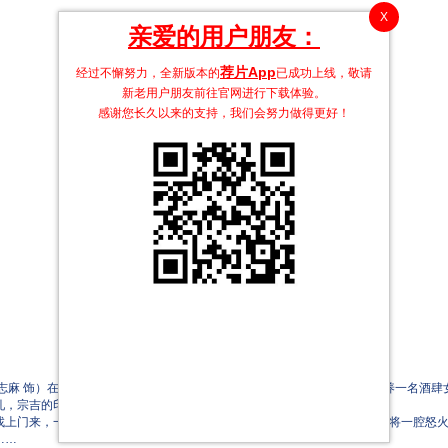
X
亲爱的用户朋友：
荐片App
经过不懈努力，全新版本的
已成功上线，敬请
新老用户朋友前往官网进行下载体验。
感谢您长久以来的支持，我们会努力做得更好！
麻 饰）在川越市经营一家印刷店。早年生意兴隆，宗吉撒谎偷偷在外供养一名酒肆女
轧，宗吉的印刷店每况愈下，他也无力再供养梅代及孩子们。
门来，一番争吵过后，她将孩子留下独自离开。阿梅不满宗吉的背叛，将一腔怒火
……