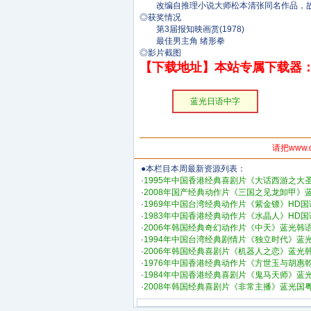
改编自推理小说大师松本清张同名作品，故
◎获奖情况
第3届报知映画赏(1978)
最佳男主角 绪形拳
◎影片截图
【下载地址】本站专属下载器：
蓝光日语中字
请把www.
●本栏目本周最新资源列表：
·
1995年中国香港经典喜剧片《大话西游之大
·
2008年国产经典动作片《三国之见龙卸甲》
·
1969年中国台湾经典动作片《紫金镖》HD
·
1983年中国香港经典动作片《水晶人》HD
·
2006年韩国经典奇幻动作片《中天》蓝光韩
·
1994年中国台湾经典剧情片《独立时代》蓝
·
2006年韩国经典喜剧片《机器人之恋》蓝光
·
1976年中国香港经典动作片《方世玉与胡惠
·
1984年中国香港经典喜剧片《鬼马天师》蓝
·
2008年韩国经典喜剧片《非常主播》蓝光国