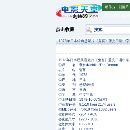
动作片
剧情片
加入收藏
设为
点击收藏
搜索:
1978年日本经典悬疑片《鬼畜》蓝光日语中字
◎译 名 孽种/Kichiku/The Demon
◎片 名 鬼畜
◎年 代 1978
◎产 地 日本
◎类 别 悬疑/剧情
◎语 言 日语
◎字 幕 中文字幕
◎上映日期 1978-10-07(日本)
◎豆瓣评分 8.1/10 from 2174 users
◎IMDb评分 7.4/10 from 1082 users
◎文件格式 x264 + ACC
◎视频尺寸 1920 x 1036
◎文件大小 4355 MB
◎片 长 110 Mins