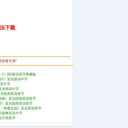
无法下载
欢迎你每天来!
-7》BD双语双字典藏版
案3》蓝光国语中字
国语中字
蓝光韩语中字
蓝光国英双语双字
的救赎》蓝光国英双语双字
终章》蓝光国英双语双字
3：终极之战》蓝光双语双字
BD国粤双语中字
光中英双字