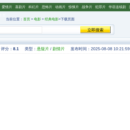
爱情片
喜剧片
科幻片
恐怖片
动画片
惊悚片
战争片
犯罪片
华语连续剧
主页
当前位置：
首页
>
电影
>
经典电影
>下载页面
评分：
8.1
类型：
悬疑片
/
剧情片
发布时间：2025-08-08 10:21:59