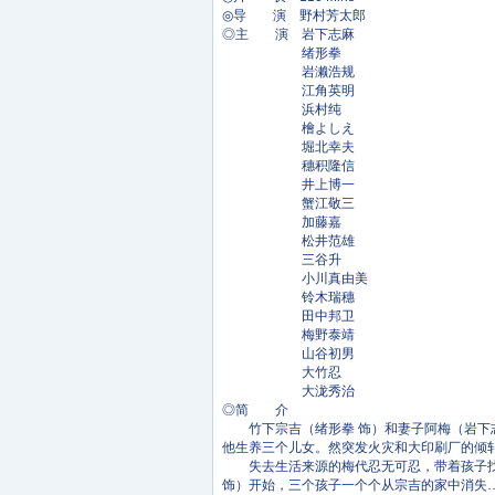
◎导 演 野村芳太郎
◎主 演 岩下志麻
绪形拳
岩濑浩规
江角英明
浜村纯
檜よしえ
堀北幸夫
穗积隆信
井上博一
蟹江敬三
加藤嘉
松井范雄
三谷升
小川真由美
铃木瑞穗
田中邦卫
梅野泰靖
山谷初男
大竹忍
大泷秀治
◎简 介
竹下宗吉（绪形拳 饰）和妻子阿梅（岩下志
他生养三个儿女。然突发火灾和大印刷厂的倾
失去生活来源的梅代忍无可忍，带着孩子找上
饰）开始，三个孩子一个个从宗吉的家中消失