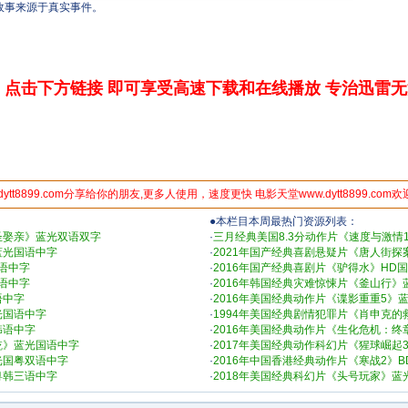
事来源于真实事件。
点击下方链接 即可享受高速下载和在线播放 专治迅雷
dytt8899.com分享给你的朋友,更多人使用，速度更快 电影天堂www.dytt8899.com
●本栏目本周最热门资源列表：
圣娶亲》蓝光双语双字
·
三月经典美国8.3分动作片《速度与激情1
蓝光国语中字
·
2021年国产经典喜剧悬疑片《唐人街探
国语中字
·
2016年国产经典喜剧片《驴得水》HD
国语中字
·
2016年韩国经典灾难惊悚片《釜山行》
语中字
·
2016年美国经典动作片《谍影重重5》
光国语中字
·
1994年美国经典剧情犯罪片《肖申克
韩语中字
·
2016年美国经典动作片《生化危机：
乾》蓝光国语中字
·
2017年美国经典动作科幻片《猩球崛起
光国粤双语中字
·
2016年中国香港经典动作片《寒战2》
粤韩三语中字
·
2018年美国经典科幻片《头号玩家》蓝