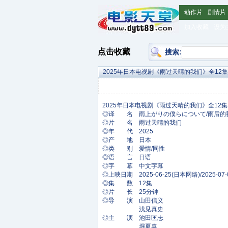
动作片
剧情片
加入收藏
设为
点击收藏
搜索:
2025年日本电视剧《雨过天晴的我们》全12集
◎译 名 雨上がりの僕らについて/雨后的
◎片 名 雨过天晴的我们
◎年 代 2025
◎产 地 日本
◎类 别 爱情/同性
◎语 言 日语
◎字 幕 中文字幕
◎上映日期 2025-06-25(日本网络)/2025-07
◎集 数 12集
◎片 长 25分钟
◎导 演 山田信义
浅见真史
◎主 演 池田匡志
堀夏喜