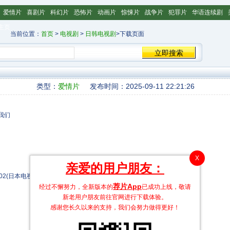
爱情片
喜剧片
科幻片
恐怖片
动画片
惊悚片
战争片
犯罪片
华语连续剧
主页
当前位置：
首页
>
电视剧
>
日韩电视剧
>下载页面
类型：
爱情片
发布时间：2025-09-11 22:21:26
我们
X
亲爱的用户朋友：
-02(日本电视)
荐片App
经过不懈努力，全新版本的
已成功上线，敬请
新老用户朋友前往官网进行下载体验。
感谢您长久以来的支持，我们会努力做得更好！