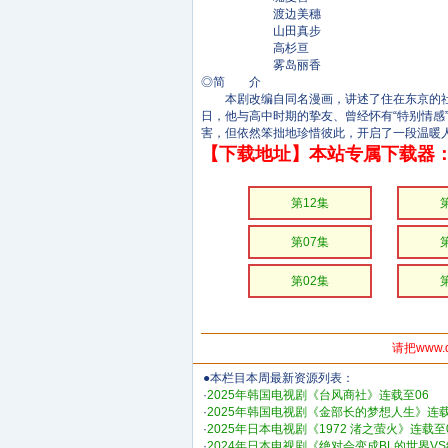
渡边美穗
山田真步
高杉亘
雾岛丽香
◎简 介
本剧改编自同名漫画，讲述了住在东京的社会
日，他与高中时期的挚友、曾经怀有“特别情感
害，但依然笨拙地珍惜彼此，开启了一段温暖
【下载地址】本站专属下载器：
第12集
第07集
第02集
请把www.
●本栏目本周最新资源列表：
·
2025年韩国电视剧《台风商社》连载至06
·
2025年韩国电视剧《金部长的梦想人生》连载
·
2025年日本电视剧《1972 渚之萤火》连载至
·
2024年日本电视剧《绝对会变成BL的世界V