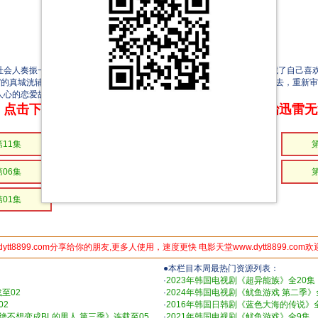
人奏振一郎（池田匡志 饰），因学生时代的苦涩回忆而封闭心扉，隐藏了自己喜欢
”的真城洸辅（堀夏喜 饰）重逢。六年后的再会成为契机，两人开始面对过去，重新
人心的恋爱故事。
点击下方链接 即可享受高速下载和在线播放 专治迅雷
第11集
第10集
第09集
第06集
第05集
第04集
第01集
dytt8899.com分享给你的朋友,更多人使用，速度更快 电影天堂www.dytt8899.com
●本栏目本周最热门资源列表：
·
2023年韩国电视剧《超异能族》全20集
至02
·
2024年韩国电视剧《鱿鱼游戏 第二季》
02
·
2016年韩国日韩剧《蓝色大海的传说》
S绝不想变成BL的男人 第三季》连载至05
·
2021年韩国电视剧《鱿鱼游戏》全9集