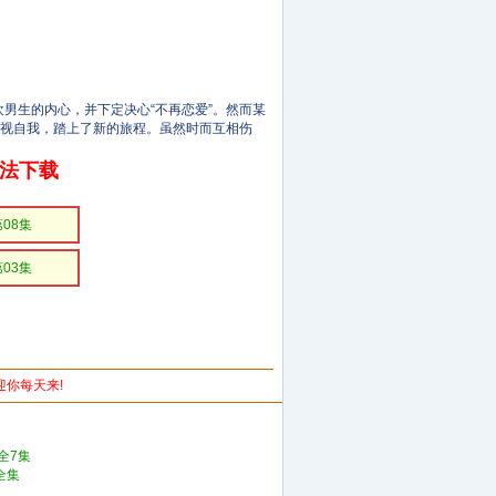
男生的内心，并下定决心“不再恋爱”。然而某
审视自我，踏上了新的旅程。虽然时而互相伤
无法下载
第08集
第03集
欢迎你每天来!
全7集
全集