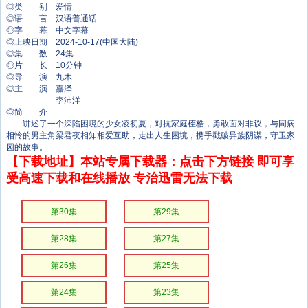
◎类 别 爱情
◎语 言 汉语普通话
◎字 幕 中文字幕
◎上映日期 2024-10-17(中国大陆)
◎集 数 24集
◎片 长 10分钟
◎导 演 九木
◎主 演 嘉泽
李沛洋
◎简 介
讲述了一个深陷困境的少女凌初夏，对抗家庭桎梏，勇敢面对非议，与同病
相怜的男主角梁君夜相知相爱互助，走出人生困境，携手戳破异族阴谋，守卫家
园的故事。
【下载地址】本站专属下载器：点击下方链接 即可享
受高速下载和在线播放 专治迅雷无法下载
第30集
第29集
第28集
第27集
第26集
第25集
第24集
第23集