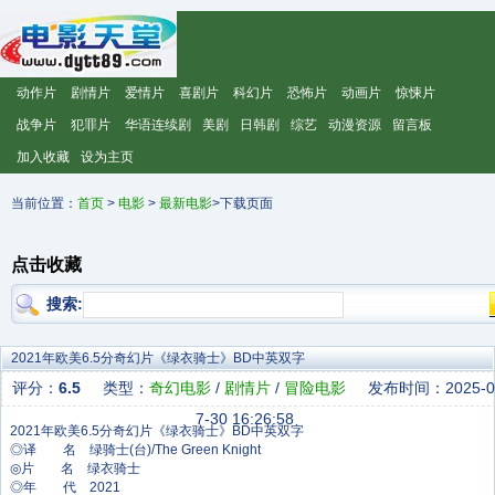
动作片
剧情片
爱情片
喜剧片
科幻片
恐怖片
动画片
惊悚片
战争片
犯罪片
华语连续剧
美剧
日韩剧
综艺
动漫资源
留言板
加入收藏
设为主页
当前位置：
首页
>
电影
>
最新电影
>下载页面
点击收藏
搜索:
2021年欧美6.5分奇幻片《绿衣骑士》BD中英双字
评分：
6.5
类型：
奇幻电影
/
剧情片
/
冒险电影
发布时间：2025-0
7-30 16:26:58
◎译 名 绿骑士(台)/The Green Knight
◎片 名 绿衣骑士
◎年 代 2021