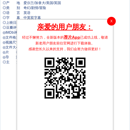
◎产 地 爱尔兰/加拿大/美国/英国
◎类 别 奇幻/剧情/冒险
◎语 言 英语
◎字 幕 中英双字幕
X
◎上映日期 2021-07-30(美国)
亲爱的用户朋友：
◎豆瓣评分 6.5/10 from 16402 users
◎IMDb评分 7.1/10 from 17000 users
荐片App
经过不懈努力，全新版本的
已成功上线，敬请
◎文件格式 x264 + ACC
◎视频尺寸 1920 x 1038
新老用户朋友前往官网进行下载体验。
◎文件大小 4074 MB
感谢您长久以来的支持，我们会努力做得更好！
◎片 长 130 Mins
◎导 演 大卫·洛维
◎主 演 戴夫·帕特尔
艾丽西亚·维坎德
乔尔·埃哲顿
萨莉塔·乔德霍里
西恩·哈里斯
凯特·迪基
巴里·基奥恩
艾琳·凯利曼
乔·安德森
阿奈·里佐
诺埃尔·布朗
尼塔·米什拉
塔拉·麦克唐纳
雅典娜·弗里泽尔