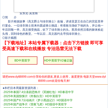
克里斯·麦克哈利姆
拉尔夫·伊内森
唐查·克劳利
安东尼·莫里斯
◎简 介
影片根据故事《高文爵士与绿衣骑士》改编，讲述亚瑟王在自己的宫廷里举
行宴会。一位绿衣骑士前来向圆桌骑士挑战：有谁敢当场砍下他的头，并让他一
年后回敬一斧。高文接受挑战，砍下了绿衣骑士的头。那具依然活着的躯体捡起
头颅，回到绿色的教堂。一年以后，高文践约去寻找绿衣骑士。
◎影片截图
【下载地址】本站专属下载器：点击下方链接 即可享
受高速下载和在线播放 专治迅雷无法下载
BD中英双字
HD中英双字V2修正版
请把www.dytt8899.com分享给你的朋友,更多人使用，速度更快 电影天堂www.dyt
t8899.com欢迎你每天来!
●本栏目本周最新资源列表：
·
2025年泰国7.4分喜剧恐怖片《冥婚红包》HD泰语中字
·
2025年美国惊悚片《炸裂白宫》HD中英双字
·
2025年国产8.7分动画片《罗小黑战记2》HD国语中字
·
2025年国产战争片《营救飞虎》HD国语中英双字