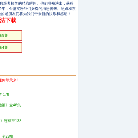
了无数经典搞笑的精彩瞬间。他们联袂演出，获得
4年，令坚实粉丝们振奋的消息传来。汤姆和杰
逢的老朋友们将为我们带来新的快乐和感动！
无法下载
第9集
第4集
欢迎你每天来!
179
驰篇》全48集
》连载至133
》全28集