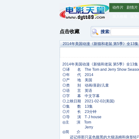
动作片
剧情片
加入收藏
设为
点击收藏
搜索:
2014年美国动漫《新猫和老鼠 第5季》全13集
◎译 名 The Tom and Jerry Show Se
◎年 代 2014
◎产 地 美国
◎类 别 动画/喜剧/儿童
◎语 言 英语
◎字 幕 中文字幕
◎上映日期 2021-02-02(美国)
◎集 数 13集
◎片 长 23分钟
◎导 演 T·J house
◎主 演 Tom
Jerry
◎简 介
还记得那只蓝色腹黑的大猫汤姆和身形轻巧、聪慧机敏