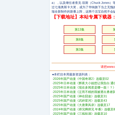
a），以及继任者查克·琼斯（Chuck Jo
过七项奥斯卡大奖，成为了华纳旗下当之无愧的
瑞全新制作的新番上阵，这两个活宝自然不会
【下载地址】本站专属下载器：
第13集
第8集
第3集
请把www.
●本栏目本周最新资源列表：
·
2026年国产动漫《中国奇谭2》连载至02
·
2025年日本动漫《辉夜大小姐想让我告白 通
·
2025年日本动漫《现在多闻君是哪一面！？》
·
2025年日本动漫《泛而不精的我被逐出勇者
·
2025年国产动漫《神在囧途》连载至31
·
2025年国产动漫《武碎星河》连载至43
·
2025年国产动漫《大唐乘风录》连载至17
·
2024年国产动漫《师兄啊师兄 年番》连载至8
·
2025年国产动漫《三线轮洄》连载至10