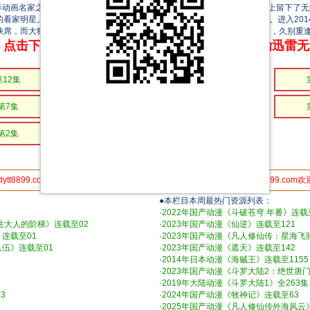
nes）等动画名家之手，这两个调皮捣蛋的小家伙和他们的朋友们在银幕、荧屏之上留下
看家明星。在过去的半个多世纪，汤姆和杰瑞培养了一代又一代忠实影迷。进入201
缺席，而大狗斯派克、黑猫等老朋友也会悉数登场。总共52部全新短片上映，久别重
点击下方链接 即可享受高速下载和在线播放 专治迅雷
第12集
第11集
第10集
第7集
第6集
第5集
第2集
第1集
dytt8899.com分享给你的朋友,更多人使用，速度更快 电影天堂www.dytt8899.com
●本栏目本周最热门资源列表：
·
2022年国产动漫《斗破苍穹 年番》连载至
往大人的阶梯》连载至02
·
2023年国产动漫《仙逆》连载至121
连载至01
·
2023年国产动漫《凡人修仙传：星海飞
队伍》连载至01
·
2023年国产动漫《遮天》连载至142
·
2014年日本动漫《海贼王》连载至1155
·
2023年国产动漫《斗罗大陆2：绝世唐门
·
2019年大陆动漫《斗罗大陆1》全263集
3
·
2024年国产动漫《牧神记》连载至63
·
2025年国产动漫《凡人修仙传外海风云