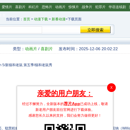
爱情片
喜剧片
科幻片
恐怖片
动画片
惊悚片
战争片
犯罪片
华语连续剧
主页
当前位置：
首页
>
动漫下载
>
新番动漫
>下载页面
类型：
动画片
/
喜剧片
发布时间：2025-12-06 20:02:22
ason 5/新猫和老鼠 第五季/猫和老鼠秀
X
亲爱的用户朋友：
荐片App
经过不懈努力，全新版本的
已成功上线，敬请
新老用户朋友前往官网进行下载体验。
感谢您长久以来的支持，我们会努力做得更好！
的小老鼠杰瑞吗？自20世纪60年代诞生以来，经创始人威廉·汉纳（William Hann